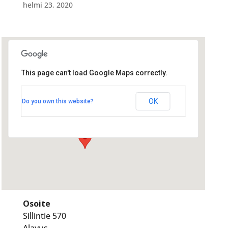
helmi 23, 2020
This page can't load Google Maps correctly.
Vetämäjärven Leirikeskus
Vetämäjärven Leirikeskus
OK
Do you own this website?
Sillintie 570 - Alavus
Tapahtumat
Osoite
Sillintie 570
Alavus