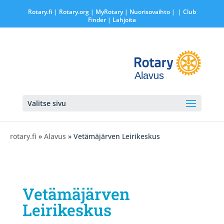
Rotary.fi
|
Rotary.org
|
MyRotary |
Nuorisovaihto
|
| Club
Finder
| Lahjoita
Alavus
Valitse sivu
rotary.fi
»
Alavus
» Vetämäjärven Leirikeskus
Vetämäjärven
Leirikeskus