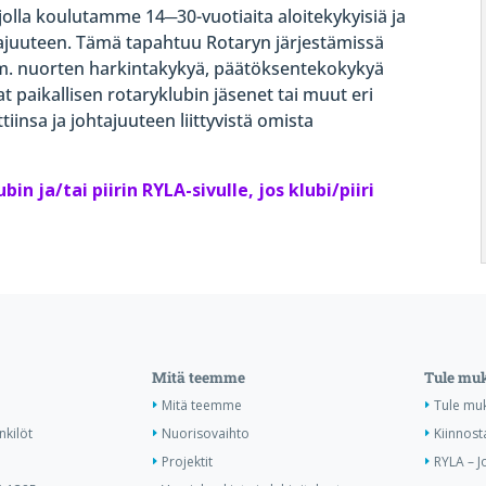
jolla koulutamme 14
─
30-vuotiaita aloitekykyisiä ja
tajuuteen. Tämä tapahtuu Rotaryn järjestämissä
mm. nuorten harkintakykyä, päätöksentekokykyä
at paikallisen rotaryklubin jäsenet tai muut eri
iinsa ja johtajuuteen liittyvistä omista
ubin ja/tai piirin RYLA-sivulle, jos klubi/piiri
Mitä teemme
Tule mu
Mitä teemme
Tule mu
nkilöt
Nuorisovaihto
Kiinnost
Projektit
RYLA – J