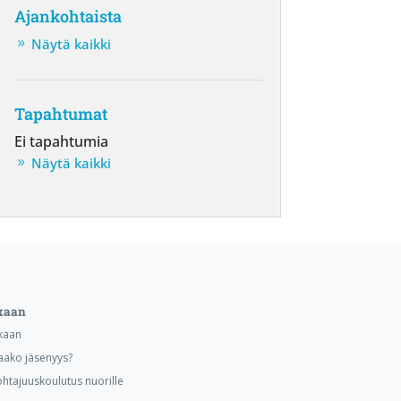
Ajankohtaista
Näytä kaikki
Tapahtumat
Ei tapahtumia
Näytä kaikki
kaan
kaan
aako jäsenyys?
ohtajuuskoulutus nuorille