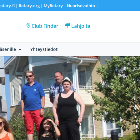
otary.fi
Rotary.org
MyRotary |
Nuorisovaihto
|
|
|
Club Finder
Lahjoita
Jäsenille
Yhteystiedot