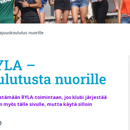
ajuuskoulutus nuorille
YLA –
lutusta nuorille
estämään RYLA-toimintaan, jos klubi järjestää
n myös tälle sivulle, mutta käytä silloin
)