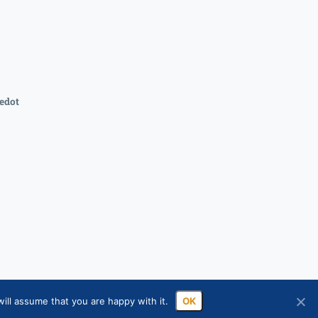
edot
ill assume that you are happy with it.
OK
ssa