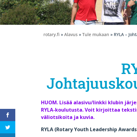
rotary.fi
»
Alavus
»
Tule mukaan
» RYLA – Joht
R
Johtajuuskou
HUOM. Lisää alasivu/linkki klubin järj
RYLA-koulutusta. Voit kirjoittaa teksti
väliotsikoita ja kuvia.
RYLA (Rotary Youth Leadership Awards