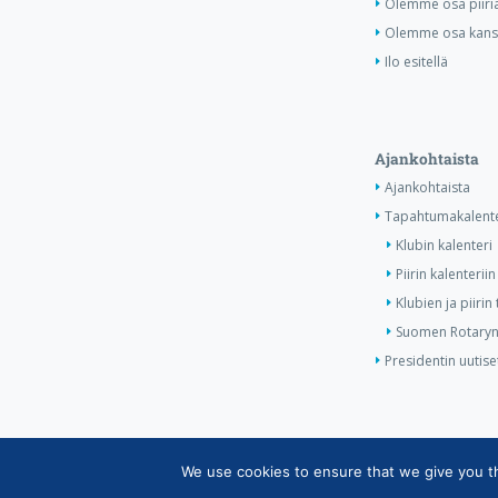
Olemme osa piiri
Olemme osa kansa
Ilo esitellä
Ajankohtaista
Ajankohtaista
Tapahtumakalente
Klubin kalenteri
Piirin kalenteriin
Klubien ja piiri
Suomen Rotaryn 
Presidentin uutise
We use cookies to ensure that we give you the
Copyright © Suomen Rotarypalvelu ry 2026 |
Jäsent