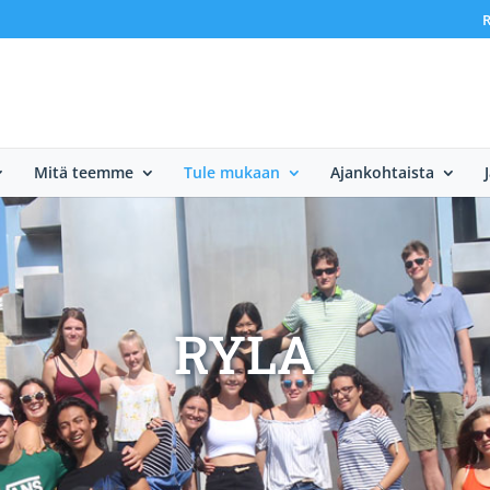
R
Mitä teemme
Tule mukaan
Ajankohtaista
RYLA