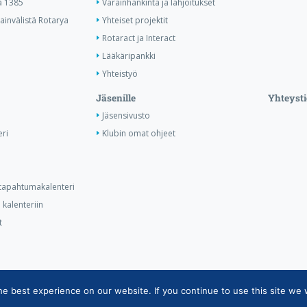
ä 1385
Varainhankinta ja lahjoitukset
invälistä Rotarya
Yhteiset projektit
Rotaract ja Interact
Lääkäripankki
Yhteistyö
Jäsenille
Yhteysti
Jäsensivusto
ri
Klubin omat ohjeet
n tapahtumakalenteri
kalenteriin
t
 best experience on our website. If you continue to use this site we w
ietojärjestelmän tietosuojaseloste
|
Henkilötietojen käsittely Rotarytoiminna