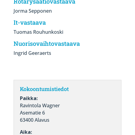
Rotarysäätiövastaava
Jorma Sepponen
It-vastaava
Tuomas Rouhunkoski
Nuorisovaihtovastaava
Ingrid Geeraerts
Kokoontumistiedot
Paikka:
Ravintola Wagner
Asematie 6
63400 Alavus
Aika: