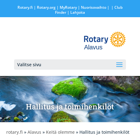
Rotary.fi
|
Rotary.org
|
MyRotary |
Nuorisovaihto
|
| Club
Finder
| Lahjoita
Alavus
Valitse sivu
Hallitus ja toimihenkilöt
rotary.fi
»
Alavus
»
Keitä olemme
» Hallitus ja toimihenkilöt