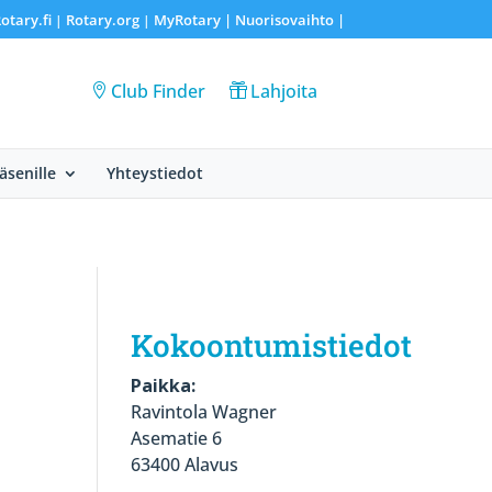
otary.fi
Rotary.org
MyRotary |
Nuorisovaihto
|
|
|
Club Finder
Lahjoita
Jäsenille
Yhteystiedot
Kokoontumistiedot
Paikka:
Ravintola Wagner
Asematie 6
63400 Alavus