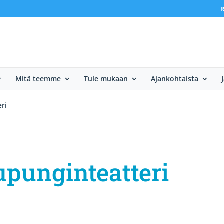
R
Mitä teemme
Tule mukaan
Ajankohtaista
ri
upunginteatteri