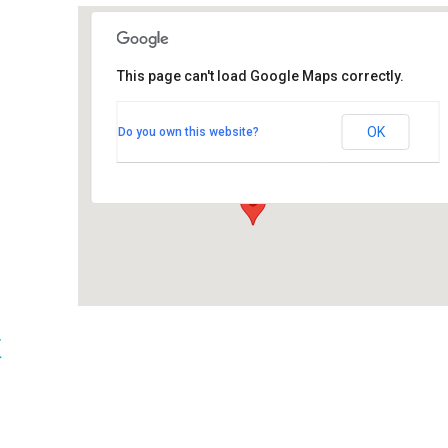
This page can't load Google Maps correctly.
Seinäjoen Kaupunginteatteri
Seinäjoen Kaupunginteatteri
OK
Do you own this website?
Alvar Aallonkatu 2 - Seinäjoki
Tapahtumat
t