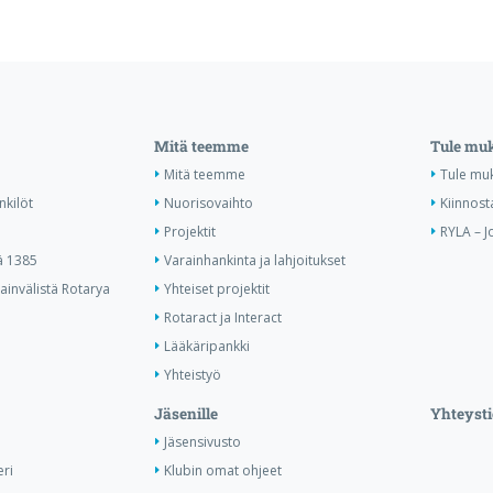
Mitä teemme
Tule mu
Mitä teemme
Tule mu
nkilöt
Nuorisovaihto
Kiinnost
Projektit
RYLA – J
ä 1385
Varainhankinta ja lahjoitukset
invälistä Rotarya
Yhteiset projektit
Rotaract ja Interact
Lääkäripankki
Yhteistyö
Jäsenille
Yhteysti
Jäsensivusto
ri
Klubin omat ohjeet