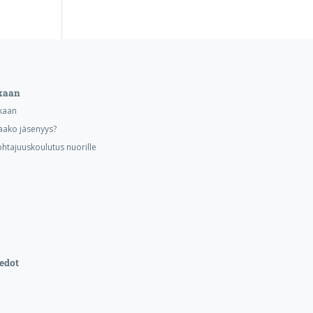
kaan
kaan
aako jäsenyys?
ohtajuuskoulutus nuorille
edot