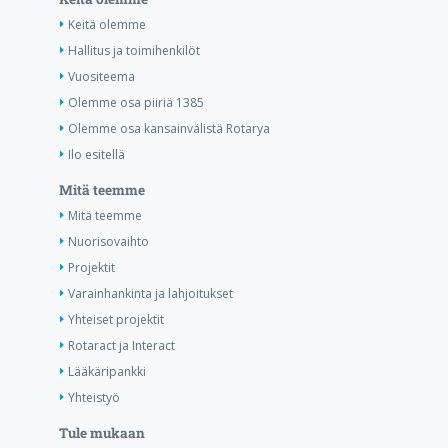
Keitä olemme
Hallitus ja toimihenkilöt
Vuositeema
Olemme osa piiriä 1385
Olemme osa kansainvälistä Rotarya
Ilo esitellä
Mitä teemme
Mitä teemme
Nuorisovaihto
Projektit
Varainhankinta ja lahjoitukset
Yhteiset projektit
Rotaract ja Interact
Lääkäripankki
Yhteistyö
Tule mukaan