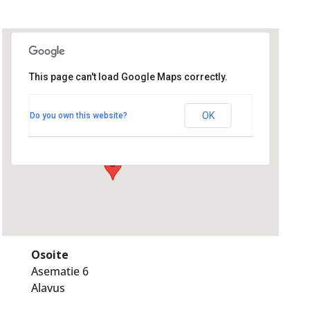
This page can't load Google Maps correctly.
Ravintola Wagner
Ravintola Wagner
OK
Do you own this website?
Asematie 6 - Alavus
Tapahtumat
Osoite
Asematie 6
Alavus