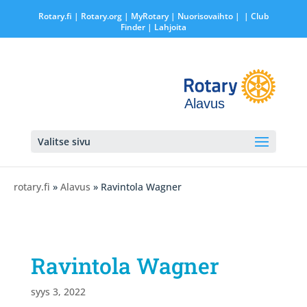
Rotary.fi
|
Rotary.org
|
MyRotary |
Nuorisovaihto
|
| Club
Finder
| Lahjoita
Alavus
Valitse sivu
rotary.fi
»
Alavus
» Ravintola Wagner
Ravintola Wagner
syys 3, 2022