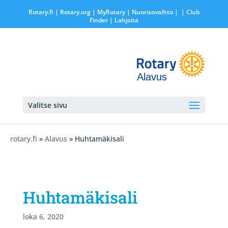
Rotary.fi
|
Rotary.org
|
MyRotary |
Nuorisovaihto
|
| Club
Finder
| Lahjoita
Alavus
Valitse sivu
rotary.fi
»
Alavus
» Huhtamäkisali
Huhtamäkisali
loka 6, 2020