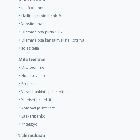
Keitä olemme
Hallitus ja toimihenkilöt
Vuositeema
Olemme osa piiriä 1385
Olemme osa kansainvälistä Rotarya
Ilo esitellä
Mitä teemme
Mitä teemme
Nuorisovaihto
Projektit
Varainhankinta ja lahjoitukset
Yhteiset projektit
Rotaract ja Interact
Lääkäripankki
Yhteistyö
Tule mukaan