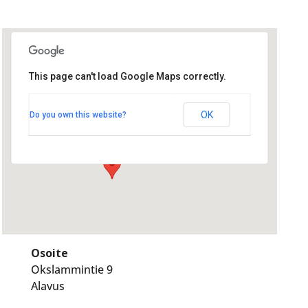
This page can't load Google Maps correctly.
Huhtamäkisali
Huhtamäkisali
OK
Do you own this website?
Okslammintie 9 - Alavus
Tapahtumat
Osoite
Okslammintie 9
Alavus