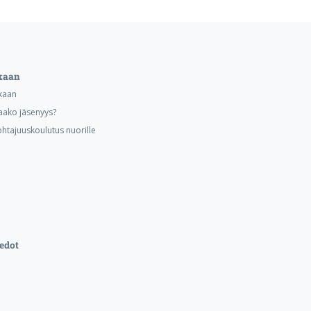
kaan
kaan
aako jäsenyys?
ohtajuuskoulutus nuorille
edot