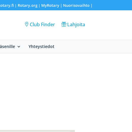
otary.fi
Rotary.org
MyRotary |
Nuorisovaihto
|
|
|
Club Finder
Lahjoita
Jäsenille
Yhteystiedot