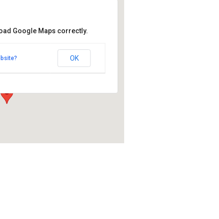
load Google Maps correctly.
a Wagner
 Wagner
OK
bsite?
 - Alavus
at