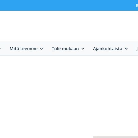
R
Mitä teemme
Tule mukaan
Ajankohtaista