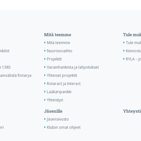
Mitä teemme
Tule mu
Mitä teemme
Tule mu
nkilöt
Nuorisovaihto
Kiinnost
Projektit
RYLA – J
ä 1385
Varainhankinta ja lahjoitukset
invälistä Rotarya
Yhteiset projektit
Rotaract ja Interact
Lääkäripankki
Yhteistyö
Jäsenille
Yhteysti
Jäsensivusto
ri
Klubin omat ohjeet