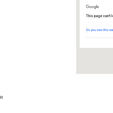
This page can't 
Ravintol
Ravintola
Do you own this we
Asematie 6
Tapahtum
ät