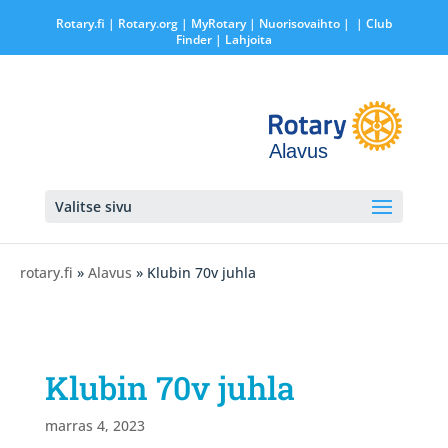
Rotary.fi
|
Rotary.org
|
MyRotary |
Nuorisovaihto
|
| Club
Finder
| Lahjoita
Alavus
Valitse sivu
rotary.fi
»
Alavus
» Klubin 70v juhla
Klubin 70v juhla
marras 4, 2023