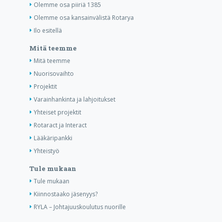
Olemme osa piiriä 1385
Olemme osa kansainvälistä Rotarya
Ilo esitellä
Mitä teemme
Mitä teemme
Nuorisovaihto
Projektit
Varainhankinta ja lahjoitukset
Yhteiset projektit
Rotaract ja Interact
Lääkäripankki
Yhteistyö
Tule mukaan
Tule mukaan
Kiinnostaako jäsenyys?
RYLA – Johtajuuskoulutus nuorille