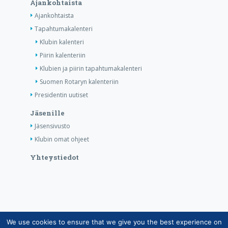
Ajankohtaista
Ajankohtaista
Tapahtumakalenteri
Klubin kalenteri
Piirin kalenteriin
Klubien ja piirin tapahtumakalenteri
Suomen Rotaryn kalenteriin
Presidentin uutiset
Jäsenille
Jäsensivusto
Klubin omat ohjeet
Yhteystiedot
We use cookies to ensure that we give you the best experience on
Copyright © Suomen Rotarypalvelu ry 2026 |