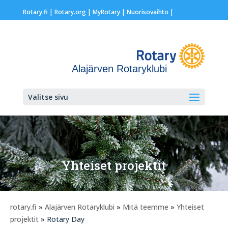
Rotary.fi
|
Rotary.org
|
MyRotary |
Nuorisovaihto
|
Alajärven Rotaryklubi
Valitse sivu
Yhteiset projektit
rotary.fi
»
Alajärven Rotaryklubi
»
Mitä teemme
»
Yhteiset
projektit
» Rotary Day