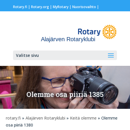
Rotary.fi
|
Rotary.org
|
MyRotary |
Nuorisovaihto
|
Alajärven Rotaryklubi
Valitse sivu
Olemme osa piiriä 1385
rotary.fi
»
Alajärven Rotaryklubi
»
Keitä olemme
» Olemme
osa piiriä 1380