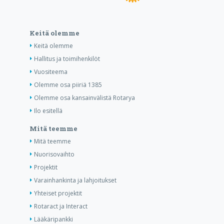
Keitä olemme
Keitä olemme
Hallitus ja toimihenkilöt
Vuositeema
Olemme osa piiriä 1385
Olemme osa kansainvälistä Rotarya
Ilo esitellä
Mitä teemme
Mitä teemme
Nuorisovaihto
Projektit
Varainhankinta ja lahjoitukset
Yhteiset projektit
Rotaract ja Interact
Lääkäripankki