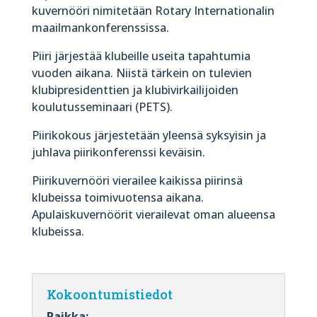
kuvernööri nimitetään Rotary Internationalin
maailmankonferenssissa.
Piiri järjestää klubeille useita tapahtumia
vuoden aikana. Niistä tärkein on tulevien
klubipresidenttien ja klubivirkailijoiden
koulutusseminaari (PETS).
Piirikokous järjestetään yleensä syksyisin ja
juhlava piirikonferenssi keväisin.
Piirikuvernööri vierailee kaikissa piirinsä
klubeissa toimivuotensa aikana.
Apulaiskuvernöörit vierailevat oman alueensa
klubeissa.
Kokoontumistiedot
Paikka: