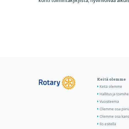
kohti toimintakykyistä, hyvinvoivaa aikui
Keitä olemme
Keitä olemme
Hallitus ja toimihe
Vuositeema
Olemme osa piiri
Olemme osa kansa
Ilo esitellä