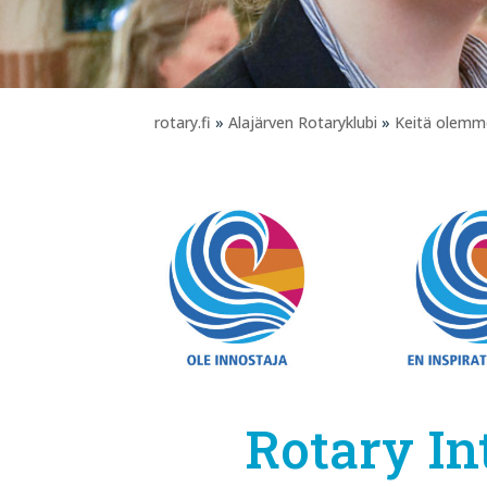
rotary.fi
»
Alajärven Rotaryklubi
»
Keitä olemm
Rotary In