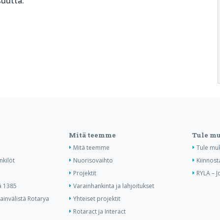
suutta.
Mitä teemme
Tule m
Mitä teemme
Tule mu
nkilöt
Nuorisovaihto
Kiinnost
Projektit
RYLA – J
ä 1385
Varainhankinta ja lahjoitukset
invälistä Rotarya
Yhteiset projektit
Rotaract ja Interact