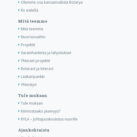
Olemme osa kansainvälistä Rotarya
Ilo esitellä
Mitä teemme
Mitä teemme
Nuorisovaihto
Projektit
Varainhankinta ja lahjoitukset
Yhteiset projektit
Rotaract ja Interact
Lääkäripankki
Yhteistyö
Tule mukaan
Tule mukaan
Kiinnostaako jäsenyys?
RYLA – Johtajuuskoulutus nuorille
Ajankohtaista