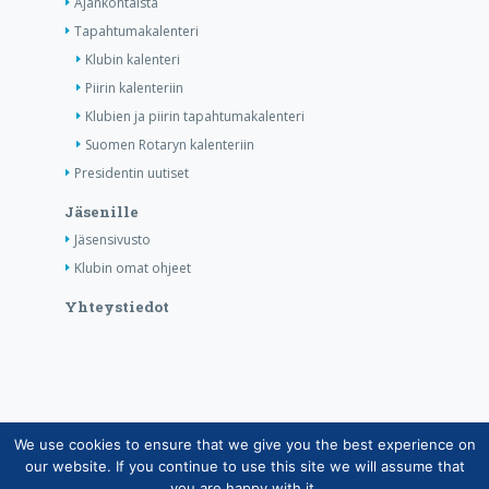
Ajankohtaista
Tapahtumakalenteri
Klubin kalenteri
Piirin kalenteriin
Klubien ja piirin tapahtumakalenteri
Suomen Rotaryn kalenteriin
Presidentin uutiset
Jäsenille
Jäsensivusto
Klubin omat ohjeet
Yhteystiedot
We use cookies to ensure that we give you the best experience on
Copyright © Suomen Rotarypalvelu ry 2026 |
our website. If you continue to use this site we will assume that
Jäsentietojärjestelmän tietosuojaseloste
|
Henkilötietojen
you are happy with it.