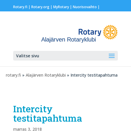
Rotary.fi
|
Rotary.org
|
MyRotary |
Nuorisovaihto
|
Alajärven Rotaryklubi
Valitse sivu
rotary.fi
»
Alajärven Rotaryklubi
» Intercity testitapahtuma
Intercity
testitapahtuma
marras 3, 2018