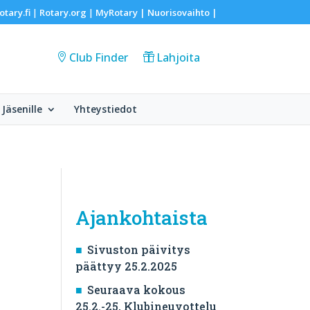
otary.fi
Rotary.org
MyRotary |
Nuorisovaihto
|
|
|
Club Finder
Lahjoita
Jäsenille
Yhteystiedot
Ajankohtaista
Sivuston päivitys
päättyy 25.2.2025
Seuraava kokous
25.2.-25, Klubineuvottelu