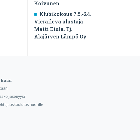
Koivunen.
Klubikokous 7.5.-24.
Vieraileva alustaja
Matti Etula. Tj.
Alajärven Lämpö Oy
ukaan
kaan
aako jäsenyys?
ohtajuuskoulutus nuorille