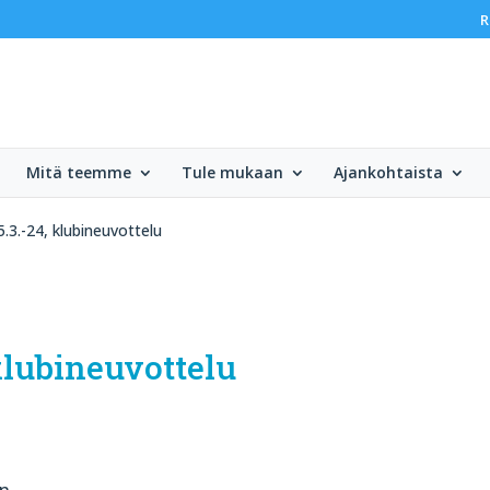
R
Mitä teemme
Tule mukaan
Ajankohtaista
.3.-24, klubineuvottelu
klubineuvottelu
n.