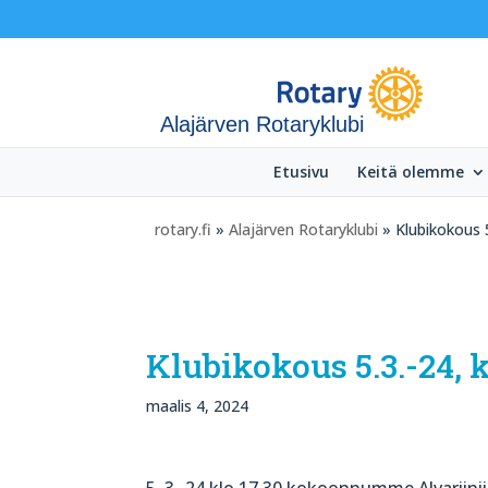
Alajärven Rotaryklubi
Etusivu
Keitä olemme
rotary.fi
»
Alajärven Rotaryklubi
» Klubikokous 5
Klubikokous 5.3.-24, 
maalis 4, 2024
5..3.-24 klo 17.30 kokoonnumme Alvariinii