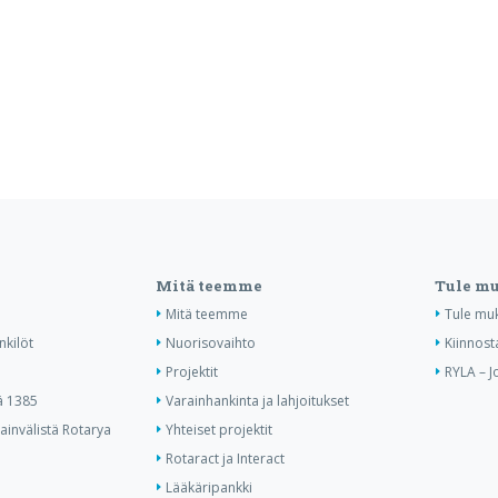
Mitä teemme
Tule m
Mitä teemme
Tule mu
nkilöt
Nuorisovaihto
Kiinnost
Projektit
RYLA – J
ä 1385
Varainhankinta ja lahjoitukset
invälistä Rotarya
Yhteiset projektit
Rotaract ja Interact
Lääkäripankki