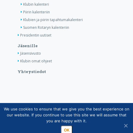
Klubin kalenteri
Piirin kalenteriin
Klubien ja piirin tapahtumakalenteri
Suomen Rotaryn kalenteriin
Presidentin uutiset
Jäsenille
Jäsensivusto
Klubin omat ohjeet
Yhteystiedot
We use cookies to ensure that we give you the best experience on
Copyright © Suomen Rotarypalvelu ry 2026 |
our website. If you continue to use this site we will assume that
Jäsentietojärjestelmän tietosuojaseloste
|
Henkilötietojen
you are happy with it.
käsittely Rotarytoiminnassa
OK