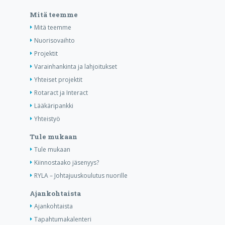
Mitä teemme
Mitä teemme
Nuorisovaihto
Projektit
Varainhankinta ja lahjoitukset
Yhteiset projektit
Rotaract ja Interact
Lääkäripankki
Yhteistyö
Tule mukaan
Tule mukaan
Kiinnostaako jäsenyys?
RYLA – Johtajuuskoulutus nuorille
Ajankohtaista
Ajankohtaista
Tapahtumakalenteri