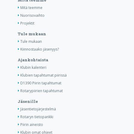
Mitä teemme
Mitä teemme
Nuorisovaihto
Projektit
Tule mukaan
Tule mukaan
Kiinnostaako jäsenyys?
Ajankohtaista
Klubin kalenteri
Klubien tapahtumat piirissä
D1390 Piirin tapahtumat
Rotarypiirien tapahtumat
Jäsenille
Jäsentietojärjestelmä
Rotaryn tietopankki
Piirin aineisto
Klubin omat ohjeet