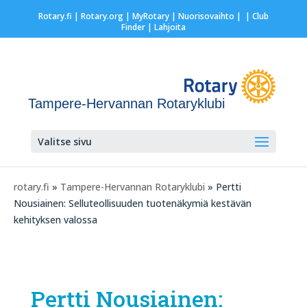
Rotary.fi
|
Rotary.org
|
MyRotary |
Nuorisovaihto
|
| Club
Finder
| Lahjoita
Tampere-Hervannan Rotaryklubi
Valitse sivu
rotary.fi
»
Tampere-Hervannan Rotaryklubi
» Pertti
Nousiainen: Selluteollisuuden tuotenäkymiä kestävän
kehityksen valossa
Pertti Nousiainen: