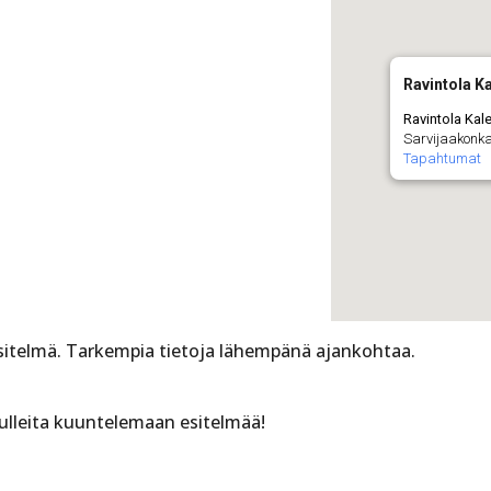
Ravintola K
Ravintola Kal
Sarvijaakonka
Tapahtumat
sitelmä. Tarkempia tietoja lähempänä ajankohtaa.
ulleita kuuntelemaan esitelmää!