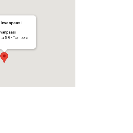
alevanpaasi
evanpaasi
tu 5 B - Tampere