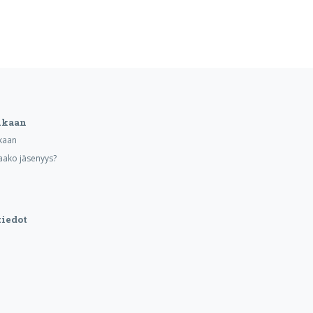
ukaan
kaan
aako jäsenyys?
iedot