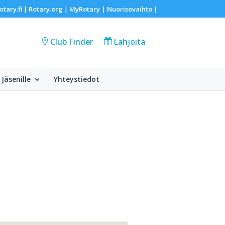
otary.fi
Rotary.org
MyRotary |
Nuorisovaihto
|
|
|
Club Finder
Lahjoita
Jäsenille
Yhteystiedot