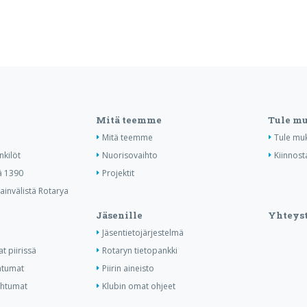
Mitä teemme
Tule m
Mitä teemme
Tule mu
nkilöt
Nuorisovaihto
Kiinnost
ä 1390
Projektit
invälistä Rotarya
Jäsenille
Yhteyst
Jäsentietojärjestelmä
t piirissä
Rotaryn tietopankki
htumat
Piirin aineisto
ahtumat
Klubin omat ohjeet