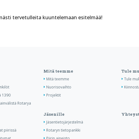
mästi tervetulleita kuuntelemaan esitelmää!
Mitä teemme
Tule m
Mitä teemme
Tule mu
nkilöt
Nuorisovaihto
Kiinnost
ä 1390
Projektit
invälistä Rotarya
Jäsenille
Yhteyst
Jäsentietojärjestelmä
t piirissä
Rotaryn tietopankki
htumat
Piirin aineisto