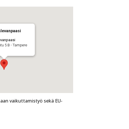
alevanpaasi
evanpaasi
tu 5 B - Tampere
aan vaikuttamistyö sekä EU-