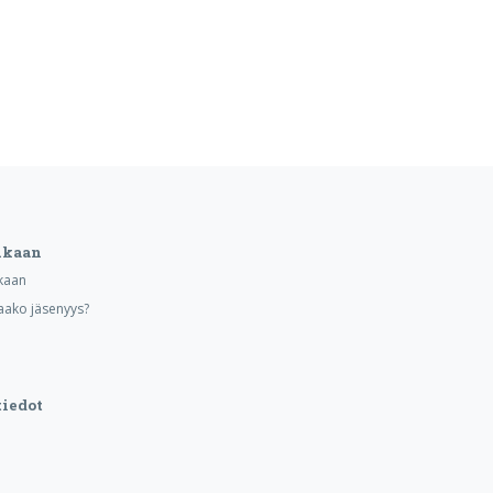
ukaan
kaan
aako jäsenyys?
iedot