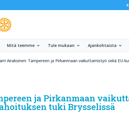
R
Mitä teemme
Tule mukaan
Ajankohtaista
arri Airaksinen: Tampereen ja Pirkanmaan vaikuttamistyö sekä EU-ku
mpereen ja Pirkanmaan vaikut
hoituksen tuki Brysselissä