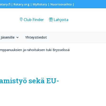
otary.fi
Rotary.org
MyRotary |
Nuorisovaihto
|
|
|
Club Finder
Lahjoita
Jäsenille
Yhteystiedot
mppanuuksien ja rahoituksen tuki Brysselissä
tamistyö sekä EU-