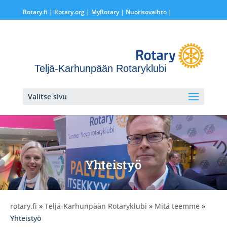
Rotary.fi
|
Rotary.org
|
MyRotary |
Nuorisovaihto
|
Teljä-Karhunpään Rotaryklubi
Valitse sivu
Yhteistyö
rotary.fi
»
Teljä-Karhunpään Rotaryklubi
»
Mitä teemme
»
Yhteistyö