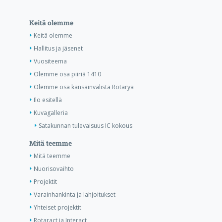
Keitä olemme
Keitä olemme
Hallitus ja jäsenet
Vuositeema
Olemme osa piiriä 1410
Olemme osa kansainvälistä Rotarya
Ilo esitellä
Kuvagalleria
Satakunnan tulevaisuus IC kokous
Mitä teemme
Mitä teemme
Nuorisovaihto
Projektit
Varainhankinta ja lahjoitukset
Yhteiset projektit
Rotaract ja Interact