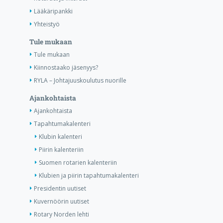
Lääkäripankki
Yhteistyö
Tule mukaan
Tule mukaan
Kiinnostaako jäsenyys?
RYLA – Johtajuuskoulutus nuorille
Ajankohtaista
Ajankohtaista
Tapahtumakalenteri
Klubin kalenteri
Piirin kalenteriin
Suomen rotarien kalenteriin
Klubien ja piirin tapahtumakalenteri
Presidentin uutiset
Kuvernöörin uutiset
Rotary Norden lehti