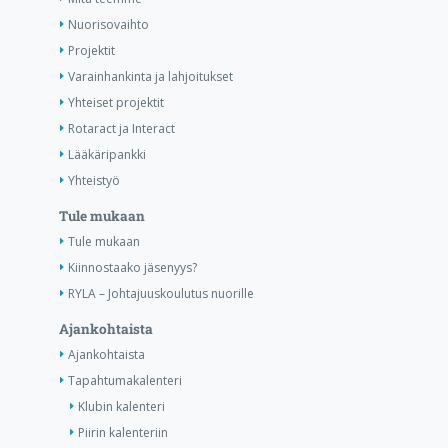
Nuorisovaihto
Projektit
Varainhankinta ja lahjoitukset
Yhteiset projektit
Rotaract ja Interact
Lääkäripankki
Yhteistyö
Tule mukaan
Tule mukaan
Kiinnostaako jäsenyys?
RYLA – Johtajuuskoulutus nuorille
Ajankohtaista
Ajankohtaista
Tapahtumakalenteri
Klubin kalenteri
Piirin kalenteriin