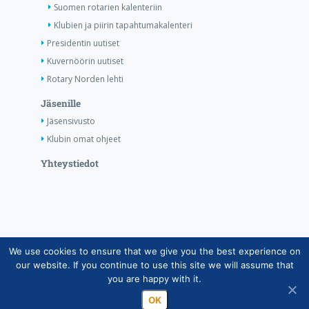
Suomen rotarien kalenteriin
Klubien ja piirin tapahtumakalenteri
Presidentin uutiset
Kuvernöörin uutiset
Rotary Norden lehti
Jäsenille
Jäsensivusto
Klubin omat ohjeet
Yhteystiedot
We use cookies to ensure that we give you the best experience on
Copyright © Suomen Rotarypalvelu ry 2026 |
our website. If you continue to use this site we will assume that
Jäsentietojärjestelmän tietosuojaseloste
|
Henkilötietojen
you are happy with it.
käsittely Rotarytoiminnassa
OK