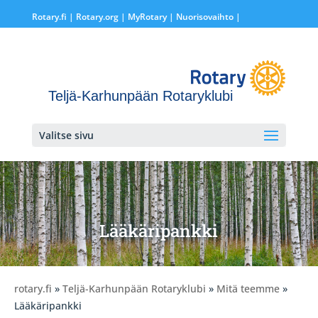
Rotary.fi
|
Rotary.org
|
MyRotary |
Nuorisovaihto
|
Teljä-Karhunpään Rotaryklubi
Valitse sivu
Lääkäripankki
rotary.fi
»
Teljä-Karhunpään Rotaryklubi
»
Mitä teemme
»
Lääkäripankki