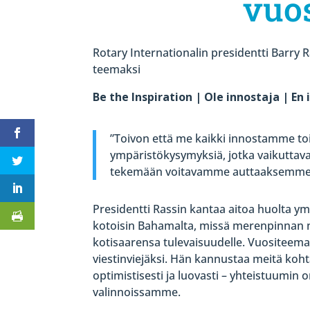
vuo
Rotary Internationalin presidentti Barry
teemaksi
Be the Inspiration | Ole innostaja | En 
”Toivon että me kaikki innostamme t
ympäristökysymyksiä, jotka vaikuttava
tekemään voitavamme auttaaksemme
Presidentti Rassin kantaa aitoa huolta y
kotoisin Bahamalta, missä merenpinnan
kotisaarensa tulevaisuudelle. Vuositeema
viestinviejäksi. Hän kannustaa meitä ko
optimistisesti ja luovasti – yhteistuumi
valinnoissamme.