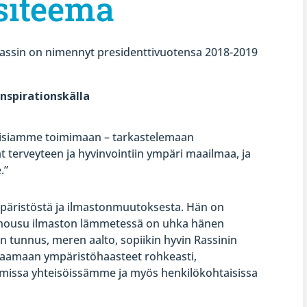
siteema
 Rassin on nimennyt presidenttivuotensa 2018-2019
inspirationskälla
oisiamme toimimaan – tarkastelemaan
t terveyteen ja hyvinvointiin ympäri maailmaa, ja
.”
mpäristöstä ja ilmastonmuutoksesta. Hän on
 nousu ilmaston lämmetessä on uhka hänen
n tunnus, meren aalto, sopiikin hyvin Rassinin
htaamaan ympäristöhaasteet rohkeasti,
n omissa yhteisöissämme ja myös henkilökohtaisissa