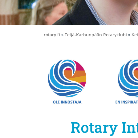
rotary.fi
»
Teljä-Karhunpään Rotaryklubi
»
Ke
Rotary In