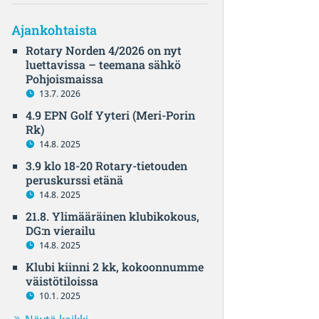
Ajankohtaista
Rotary Norden 4/2026 on nyt
luettavissa – teemana sähkö
Pohjoismaissa
13.7. 2026
4.9 EPN Golf Yyteri (Meri-Porin
Rk)
14.8. 2025
3.9 klo 18-20 Rotary-tietouden
peruskurssi etänä
14.8. 2025
21.8. Ylimääräinen klubikokous,
DG:n vierailu
14.8. 2025
Klubi kiinni 2 kk, kokoonnumme
väistötiloissa
10.1. 2025