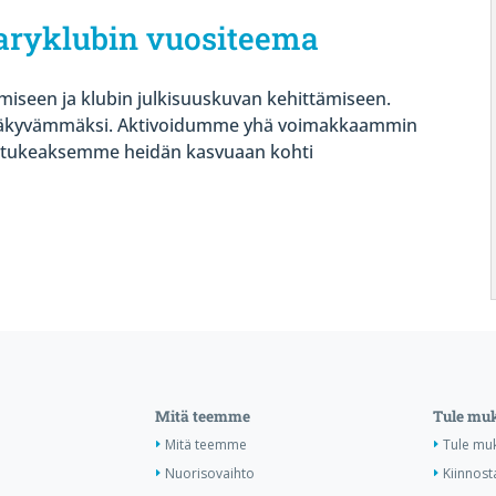
aryklubin vuositeema
miseen ja klubin julkisuuskuvan kehittämiseen.
näkyvämmäksi. Aktivoidumme yhä voimakkaammin
n tukeaksemme heidän kasvuaan kohti
.
Mitä teemme
Tule mu
Mitä teemme
Tule mu
Nuorisovaihto
Kiinnost