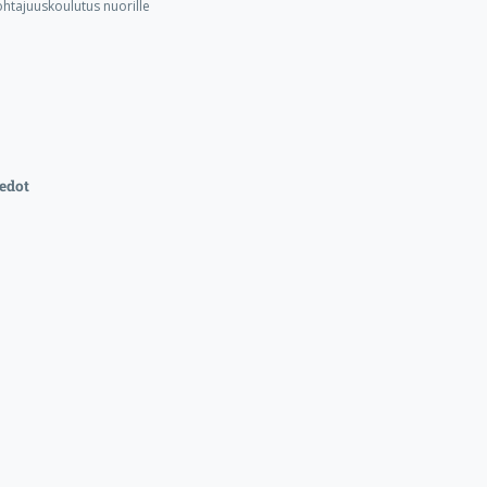
ohtajuuskoulutus nuorille
edot