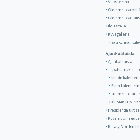
Vuositeema
Olemme osa piiri
Olemme osa kansa
Ilo esitellä
Kuvagalleria
Satakunnan tule
Ajankohtaista
Ajankohtaista
Tapahtumakalente
Klubin kalenteri
Piirin kalenteriin
Suomen rotarien
Klubien ja piiri
Presidentin uutise
Kuvernöörin uutis
Rotary Norden leh