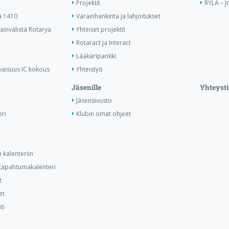
Projektit
RYLA – J
ä 1410
Varainhankinta ja lahjoitukset
invälistä Rotarya
Yhteiset projektit
Rotaract ja Interact
Lääkäripankki
vaisuus IC kokous
Yhteistyö
Jäsenille
Yhteysti
Jäsensivusto
ri
Klubin omat ohjeet
 kalenteriin
n tapahtumakalenteri
t
et
ti