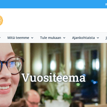
R
Mitä teemme
Tule mukaan
Ajankohtaista
Vuositeema