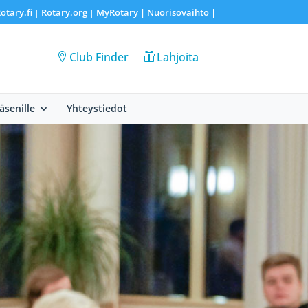
otary.fi
Rotary.org
MyRotary |
Nuorisovaihto
|
|
|
Club Finder
Lahjoita
Jäsenille
Yhteystiedot