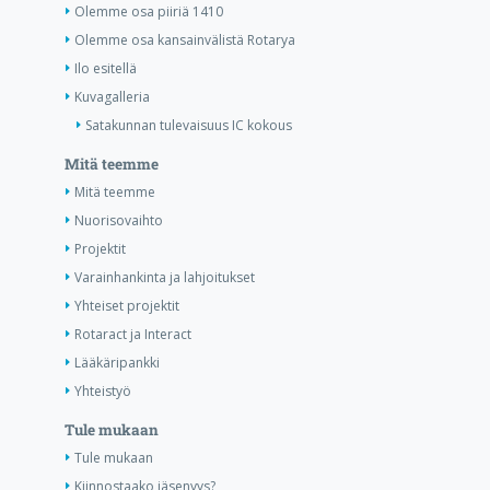
Olemme osa piiriä 1410
Olemme osa kansainvälistä Rotarya
Ilo esitellä
Kuvagalleria
Satakunnan tulevaisuus IC kokous
Mitä teemme
Mitä teemme
Nuorisovaihto
Projektit
Varainhankinta ja lahjoitukset
Yhteiset projektit
Rotaract ja Interact
Lääkäripankki
Yhteistyö
Tule mukaan
Tule mukaan
Kiinnostaako jäsenyys?