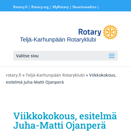
Rotary.fi
|
Rotary.org
|
MyRotary |
Nuorisovaihto
|
Teljä-Karhunpään Rotaryklubi
Valitse sivu
rotary.fi
»
Teljä-Karhunpään Rotaryklubi
» Viikkokokous,
esitelmä Juha-Matti Ojanperä
Viikkokokous, esitelmä
Juha-Matti Ojanperä