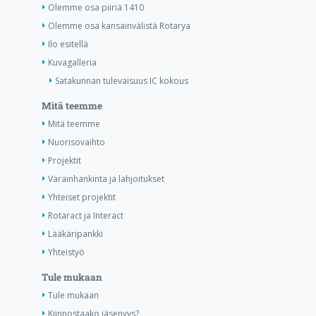
Olemme osa piiriä 1410
Olemme osa kansainvälistä Rotarya
Ilo esitellä
Kuvagalleria
Satakunnan tulevaisuus IC kokous
Mitä teemme
Mitä teemme
Nuorisovaihto
Projektit
Varainhankinta ja lahjoitukset
Yhteiset projektit
Rotaract ja Interact
Lääkäripankki
Yhteistyö
Tule mukaan
Tule mukaan
Kiinnostaako jäsenyys?