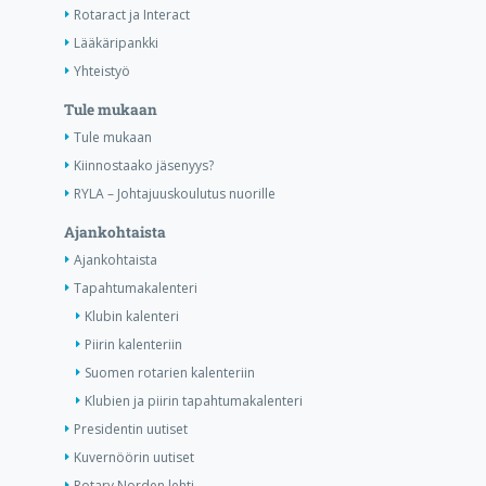
Rotaract ja Interact
Lääkäripankki
Yhteistyö
Tule mukaan
Tule mukaan
Kiinnostaako jäsenyys?
RYLA – Johtajuuskoulutus nuorille
Ajankohtaista
Ajankohtaista
Tapahtumakalenteri
Klubin kalenteri
Piirin kalenteriin
Suomen rotarien kalenteriin
Klubien ja piirin tapahtumakalenteri
Presidentin uutiset
Kuvernöörin uutiset
Rotary Norden lehti