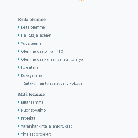
Keitä olemme
Keitä olemme
Hallitus ja jäsenet
Vuositeema
Olemme osa piiriä 1410
Olemme osa kansainvälistä Rotarya
Ilo esitellä
Kuvagalleria
Satakunnan tulevaisuus IC kokous
Mitä teemme
Mitä teemme
Nuorisovaihto
Projektit
Varainhankinta ja lahjoitukset
Yhteiset projektit