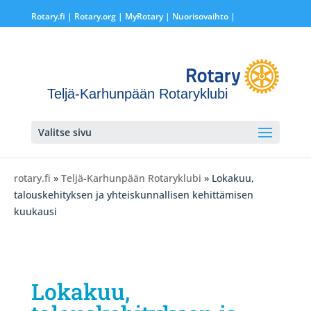
Rotary.fi
|
Rotary.org
|
MyRotary |
Nuorisovaihto
|
Teljä-Karhunpään Rotaryklubi
Valitse sivu
rotary.fi
»
Teljä-Karhunpään Rotaryklubi
» Lokakuu,
talouskehityksen ja yhteiskunnallisen kehittämisen
kuukausi
Lokakuu,