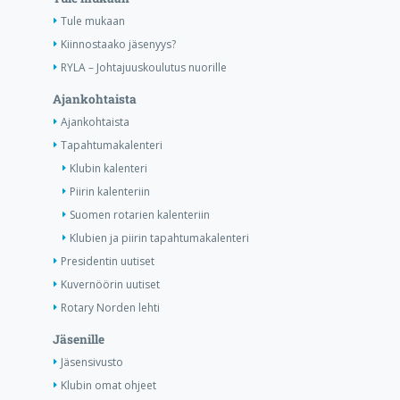
Tule mukaan
Kiinnostaako jäsenyys?
RYLA – Johtajuuskoulutus nuorille
Ajankohtaista
Ajankohtaista
Tapahtumakalenteri
Klubin kalenteri
Piirin kalenteriin
Suomen rotarien kalenteriin
Klubien ja piirin tapahtumakalenteri
Presidentin uutiset
Kuvernöörin uutiset
Rotary Norden lehti
Jäsenille
Jäsensivusto
Klubin omat ohjeet