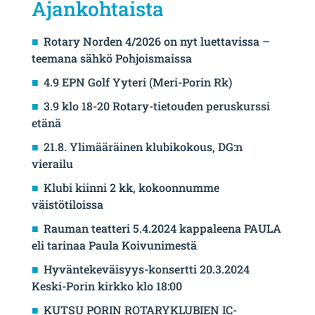
Ajankohtaista
Rotary Norden 4/2026 on nyt luettavissa –
teemana sähkö Pohjoismaissa
4.9 EPN Golf Yyteri (Meri-Porin Rk)
3.9 klo 18-20 Rotary-tietouden peruskurssi
etänä
21.8. Ylimääräinen klubikokous, DG:n
vierailu
Klubi kiinni 2 kk, kokoonnumme
väistötiloissa
Rauman teatteri 5.4.2024 kappaleena PAULA
eli tarinaa Paula Koivunimestä
Hyväntekeväisyys-konsertti 20.3.2024
Keski-Porin kirkko klo 18:00
KUTSU PORIN ROTARYKLUBIEN IC-