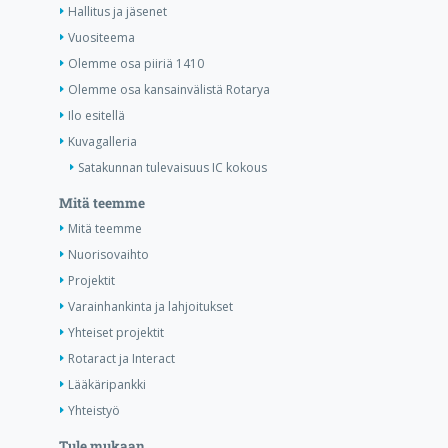
Hallitus ja jäsenet
Vuositeema
Olemme osa piiriä 1410
Olemme osa kansainvälistä Rotarya
Ilo esitellä
Kuvagalleria
Satakunnan tulevaisuus IC kokous
Mitä teemme
Mitä teemme
Nuorisovaihto
Projektit
Varainhankinta ja lahjoitukset
Yhteiset projektit
Rotaract ja Interact
Lääkäripankki
Yhteistyö
Tule mukaan