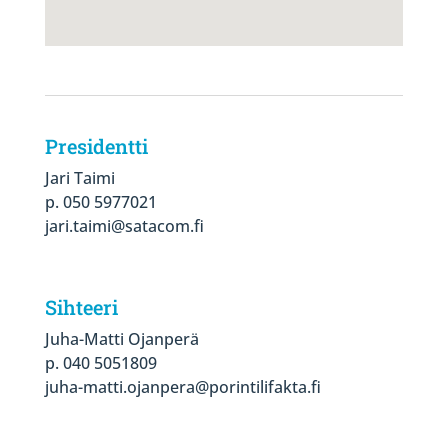
Presidentti
Jari Taimi
p. 050 5977021
jari.taimi@satacom.fi
Sihteeri
Juha-Matti Ojanperä
p. 040 5051809
juha-matti.ojanpera@porintilifakta.fi