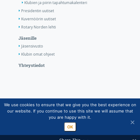
Klubien ja piirin tapahtumakalenteri
Presidentin uutiset
Kuvernöörin uutiset
Rotary Norden lehti
Jäsenille
Jäsensivusto
Klubin omat ohjeet
Yhteystiedot
We use cookies to ensure that we give you the best experience on
Copyright © Suomen Rotarypalvelu ry 2026 |
our website. If you continue to use this site we will assume that
Jäsentietojärjestelmän tietosuojaseloste
|
Henkilötietojen
you are happy with it.
käsittely Rotarytoiminnassa
OK