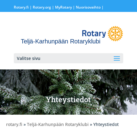
Rotary.fi
|
Rotary.org
|
MyRotary |
Nuorisovaihto
|
Teljä-Karhunpään Rotaryklubi
Valitse sivu
Yhteystiedot
rotary.fi
»
Teljä-Karhunpään Rotaryklubi
» Yhteystiedot