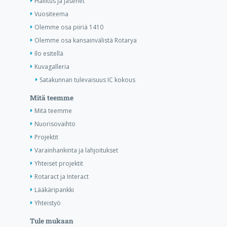
Hallitus ja jäsenet
Vuositeema
Olemme osa piiriä 1410
Olemme osa kansainvälistä Rotarya
Ilo esitellä
Kuvagalleria
Satakunnan tulevaisuus IC kokous
Mitä teemme
Mitä teemme
Nuorisovaihto
Projektit
Varainhankinta ja lahjoitukset
Yhteiset projektit
Rotaract ja Interact
Lääkäripankki
Yhteistyö
Tule mukaan