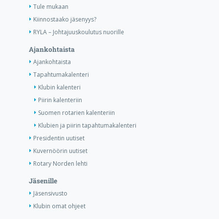
Tule mukaan
Kiinnostaako jäsenyys?
RYLA – Johtajuuskoulutus nuorille
Ajankohtaista
Ajankohtaista
Tapahtumakalenteri
Klubin kalenteri
Piirin kalenteriin
Suomen rotarien kalenteriin
Klubien ja piirin tapahtumakalenteri
Presidentin uutiset
Kuvernöörin uutiset
Rotary Norden lehti
Jäsenille
Jäsensivusto
Klubin omat ohjeet