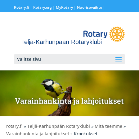
Rotary.fi
|
Rotary.org
|
MyRotary |
Nuorisovaihto
|
Teljä-Karhunpään Rotaryklubi
Valitse sivu
Varainhankinta ja lahjoitukset
rotary.fi
»
Teljä-Karhunpään Rotaryklubi
»
Mitä teemme
»
Varainhankinta ja lahjoitukset
» Krookukset