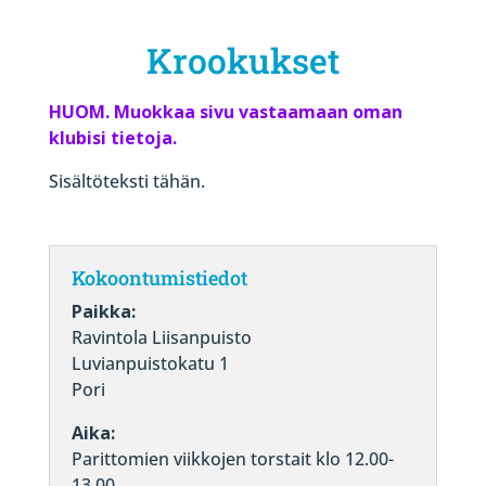
Krookukset
HUOM. Muokkaa sivu vastaamaan oman
klubisi tietoja.
Sisältöteksti tähän.
Kokoontumistiedot
Paikka:
Ravintola Liisanpuisto
Luvianpuistokatu 1
Pori
Aika:
Parittomien viikkojen torstait klo 12.00-
13.00