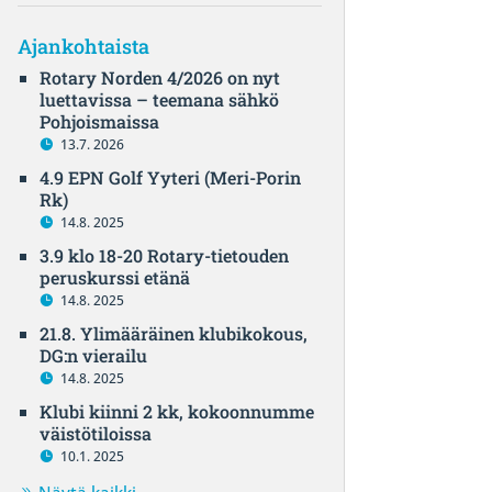
Ajankohtaista
Rotary Norden 4/2026 on nyt
luettavissa – teemana sähkö
Pohjoismaissa
13.7. 2026
4.9 EPN Golf Yyteri (Meri-Porin
Rk)
14.8. 2025
3.9 klo 18-20 Rotary-tietouden
peruskurssi etänä
14.8. 2025
21.8. Ylimääräinen klubikokous,
DG:n vierailu
14.8. 2025
Klubi kiinni 2 kk, kokoonnumme
väistötiloissa
10.1. 2025