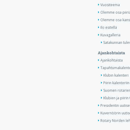
Vuositeema
Olemme osa piiri
Olemme osa kansa
Ilo esitellä
Kuvagalleria
Satakunnan tule
Ajankohtaista
Ajankohtaista
Tapahtumakalente
Klubin kalenteri
Piirin kalenteriin
Suomen rotarien
Klubien ja piiri
Presidentin uutise
Kuvernöörin uutis
Rotary Norden leh