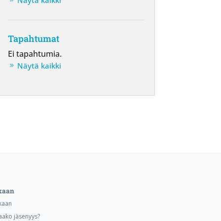
Näytä kaikki
Tapahtumat
Ei tapahtumia.
Näytä kaikki
kaan
kaan
aako jäsenyys?