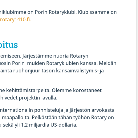
iklubimme on Porin Rotaryklubi. Klubissamme on
rotary1410.­fi.
oitus
emiseen. Järjestämme nuoria Rotaryn
uosin Porin muiden Rotaryklubien kanssa. Meidän
inta ruohonjuuritason kansainvälistymis- ja
me kehittämistarpeita. Olemme korostaneet
ivedet projektin avulla.
ternationalin ponnisteluja ja järjestön arvokasta
 maapallolta. Pelkästään tähän työhön Rotary on
kä yli 1,2 miljardia US-dollaria.