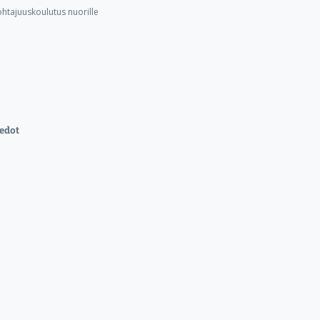
ohtajuuskoulutus nuorille
edot