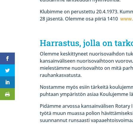
Klubimme on perustettu 20.4.1973. Kumm
28 jäsentä. Olemme osa piiriä 1410
www.­
Harrastus, jolla on tark
Olemme keskittyneet nuorisovaihdon tuk
kansainväliseen nuorisovaihtoon vuorov
mielestämme nuorisovaihto on mitä parha
rauhankasvatusta.
Nostamme myös esiin tärkeitä koulujem
puhtaan ympäristön asiaa Koulujemme läh
Pidämme arvossa kansainvälisen Rotary In
työtä muun muassa polion hävittämiseksi
suunnannut runsaasti vapaaehtoisvoimaa se