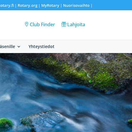
otary.fi
Rotary.org
MyRotary |
Nuorisovaihto
|
|
|
Club Finder
Lahjoita
Jäsenille
Yhteystiedot