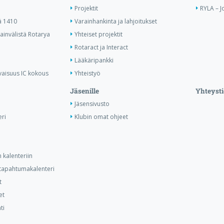
Projektit
RYLA – J
ä 1410
Varainhankinta ja lahjoitukset
invälistä Rotarya
Yhteiset projektit
Rotaract ja Interact
Lääkäripankki
vaisuus IC kokous
Yhteistyö
Jäsenille
Yhteysti
Jäsensivusto
ri
Klubin omat ohjeet
 kalenteriin
n tapahtumakalenteri
t
et
ti