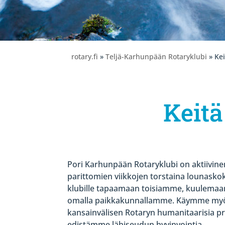
rotary.fi
»
Teljä-Karhunpään Rotaryklubi
» Ke
Keit
Pori Karhunpään Rotaryklubi on aktiivin
parittomien viikkojen torstaina lounasko
klubille tapaamaan toisiamme, kuulemaan
omalla paikkakunnallamme. Käymme myös 
kansainvälisen Rotaryn humanitaarisia pr
edistämme lähiseudun hyvinvointia.