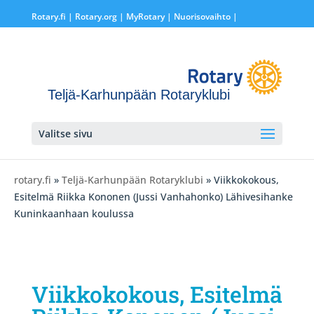
Rotary.fi
|
Rotary.org
|
MyRotary |
Nuorisovaihto
|
Teljä-Karhunpään Rotaryklubi
Valitse sivu
rotary.fi
»
Teljä-Karhunpään Rotaryklubi
» Viikkokokous,
Esitelmä Riikka Kononen (Jussi Vanhahonko) Lähivesihanke
Kuninkaanhaan koulussa
Viikkokokous, Esitelmä