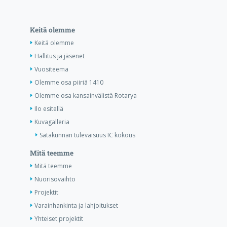
Keitä olemme
Keitä olemme
Hallitus ja jäsenet
Vuositeema
Olemme osa piiriä 1410
Olemme osa kansainvälistä Rotarya
Ilo esitellä
Kuvagalleria
Satakunnan tulevaisuus IC kokous
Mitä teemme
Mitä teemme
Nuorisovaihto
Projektit
Varainhankinta ja lahjoitukset
Yhteiset projektit