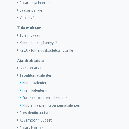
Rotaract ja Interact
Lääkäripankki
Yhteistyö
Tule mukaan
Tule mukaan
Kiinnostaako jäsenyys?
RYLA – Johtajuuskoulutus nuorille
Ajankohtaista
Ajankohtaista
Tapahtumakalenteri
Klubin kalenteri
Piirin kalenteriin
Suomen rotarien kalenteriin
Klubien ja piirin tapahtumakalenteri
Presidentin uutiset
Kuvernöörin uutiset
Rotary Norden lehti