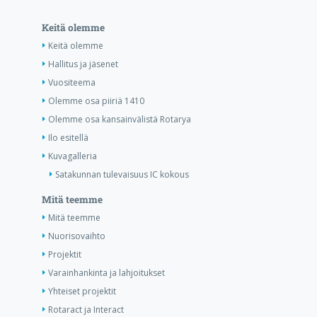
Keitä olemme
Keitä olemme
Hallitus ja jäsenet
Vuositeema
Olemme osa piiriä 1410
Olemme osa kansainvälistä Rotarya
Ilo esitellä
Kuvagalleria
Satakunnan tulevaisuus IC kokous
Mitä teemme
Mitä teemme
Nuorisovaihto
Projektit
Varainhankinta ja lahjoitukset
Yhteiset projektit
Rotaract ja Interact