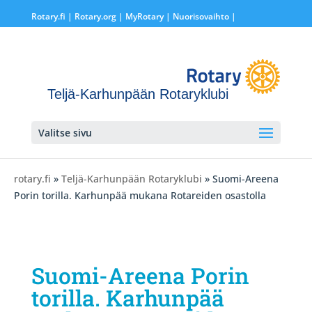
Rotary.fi
|
Rotary.org
|
MyRotary |
Nuorisovaihto
|
Teljä-Karhunpään Rotaryklubi
Valitse sivu
rotary.fi
»
Teljä-Karhunpään Rotaryklubi
» Suomi-Areena
Porin torilla. Karhunpää mukana Rotareiden osastolla
Suomi-Areena Porin
torilla. Karhunpää