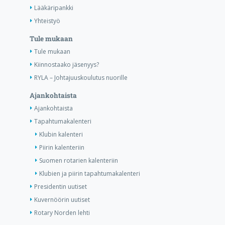
Lääkäripankki
Yhteistyö
Tule mukaan
Tule mukaan
Kiinnostaako jäsenyys?
RYLA – Johtajuuskoulutus nuorille
Ajankohtaista
Ajankohtaista
Tapahtumakalenteri
Klubin kalenteri
Piirin kalenteriin
Suomen rotarien kalenteriin
Klubien ja piirin tapahtumakalenteri
Presidentin uutiset
Kuvernöörin uutiset
Rotary Norden lehti