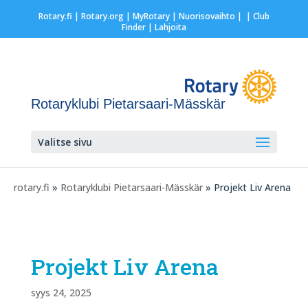
Rotary.fi
|
Rotary.org
|
MyRotary |
Nuorisovaihto
|
| Club
Finder
| Lahjoita
Rotaryklubi Pietarsaari-Mässkär
Valitse sivu
rotary.fi
»
Rotaryklubi Pietarsaari-Mässkär
» Projekt Liv Arena
Projekt Liv Arena
syys 24, 2025