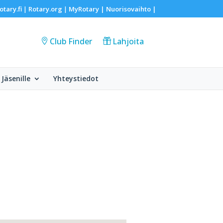
otary.fi
Rotary.org
MyRotary |
Nuorisovaihto
|
|
|
Club Finder
Lahjoita
Jäsenille
Yhteystiedot