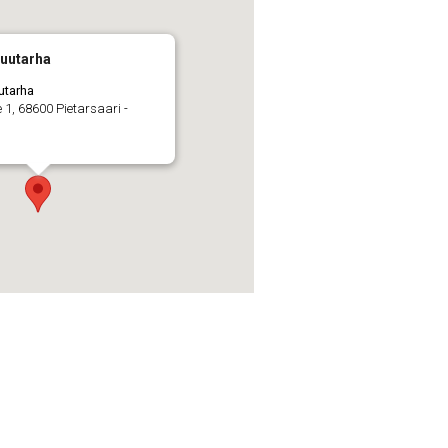
puutarha
utarha
1, 68600 Pietarsaari -