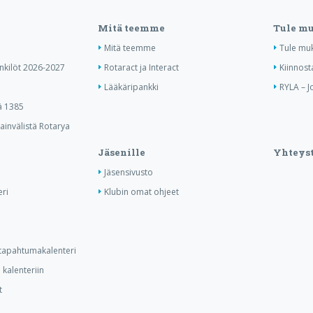
Mitä teemme
Tule m
Mitä teemme
Tule mu
enkilöt 2026-2027
Rotaract ja Interact
Kiinnost
Lääkäripankki
RYLA – J
ä 1385
invälistä Rotarya
Jäsenille
Yhteyst
Jäsensivusto
ri
Klubin omat ohjeet
n tapahtumakalenteri
kalenteriin
t