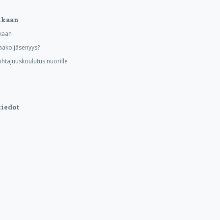
ukaan
kaan
aako jäsenyys?
ohtajuuskoulutus nuorille
iedot