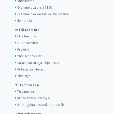
Vuositeema
Olemme osa piiriä 1390
Olemme osa kansainvälistä Rotarya
Ilo esitellä
Mitä teemme
Mitä teemme
Nuorisovaihto
Projektit
Yhteiset projektit
Varainhankinta ja lahjoitukset
Rotaract ja Interact
Yhteistyö
Tule mukaan
Tule mukaan
Kiinnostaako jäsenyys?
RYLA – Johtajuuskoulutus nuorille
Ajankohtaista