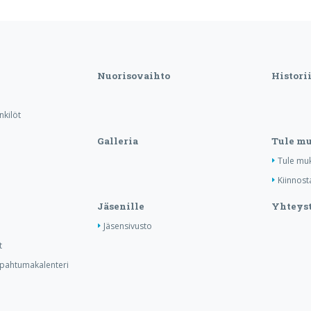
Nuorisovaihto
Histori
nkilöt
Galleria
Tule m
Tule mu
Kiinnost
Jäsenille
Yhteyst
Jäsensivusto
t
tapahtumakalenteri