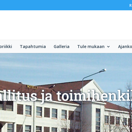
R
oriikki
Tapahtumia
Galleria
Tule mukaan
Ajanko
llitus ja toimihenki