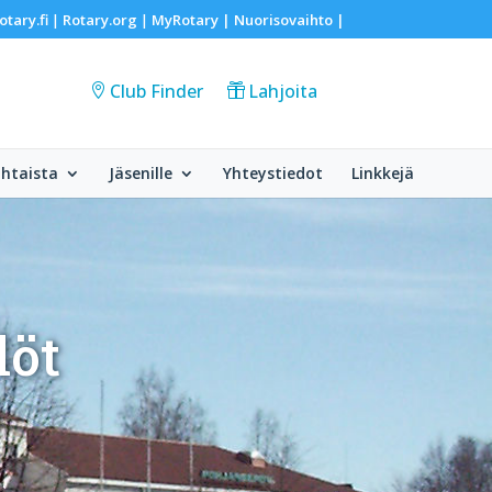
otary.fi
Rotary.org
MyRotary |
Nuorisovaihto
|
|
|
Club Finder
Lahjoita
htaista
Jäsenille
Yhteystiedot
Linkkejä
löt