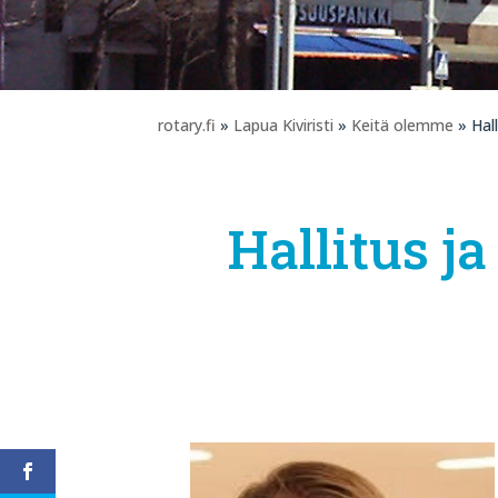
rotary.fi
»
Lapua Kiviristi
»
Keitä olemme
» Hall
Hallitus j