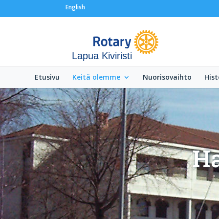
English
Lapua Kiviristi
Etusivu
Keitä olemme
Nuorisovaihto
Hist
Ha