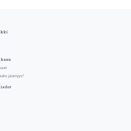
ikki
ukaan
kaan
aako jäsenyys?
iedot