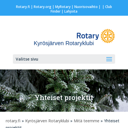
Rotary.fi
|
Rotary.org
|
MyRotary |
Nuorisovaihto
|
| Club
Finder
| Lahjoita
Kyrösjärven Rotaryklubi
Valitse sivu
Yhteiset projektit
rotary.fi
»
Kyrösjärven Rotaryklubi
»
Mitä teemme
» Yhteiset
projektit