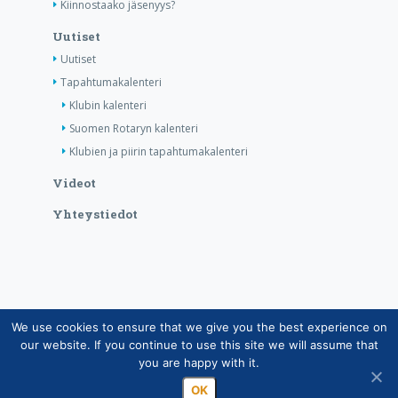
Kiinnostaako jäsenyys?
Uutiset
Uutiset
Tapahtumakalenteri
Klubin kalenteri
Suomen Rotaryn kalenteri
Klubien ja piirin tapahtumakalenteri
Videot
Yhteystiedot
We use cookies to ensure that we give you the best experience on
Copyright © Suomen Rotarypalvelu ry 2026 |
our website. If you continue to use this site we will assume that
Jäsentietojärjestelmän tietosuojaseloste
|
Henkilötietojen
you are happy with it.
käsittely Rotarytoiminnassa
OK