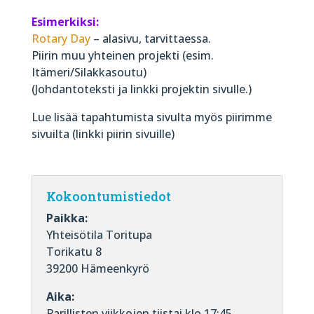
Esimerkiksi:
Rotary Day
– alasivu, tarvittaessa.
Piirin muu yhteinen projekti (esim.
Itämeri/Silakkasoutu)
(Johdantoteksti ja linkki projektin sivulle.)
Lue lisää tapahtumista sivulta myös piirimme
sivuilta (linkki piirin sivuille)
Kokoontumistiedot
Paikka:
Yhteisötila Toritupa
Torikatu 8
39200 Hämeenkyrö
Aika:
Parillisten viikkojen tiistai klo 17:45