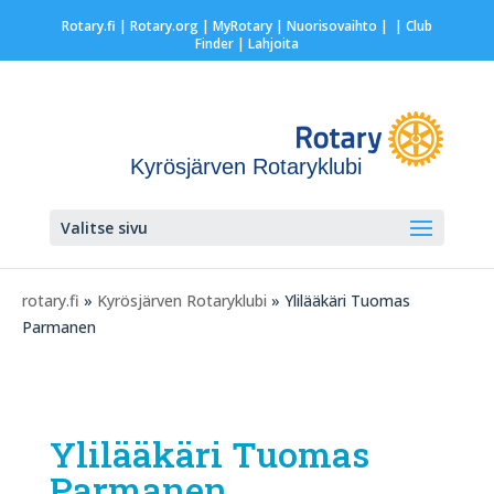
Rotary.fi
|
Rotary.org
|
MyRotary |
Nuorisovaihto
|
| Club
Finder
| Lahjoita
Kyrösjärven Rotaryklubi
Valitse sivu
rotary.fi
»
Kyrösjärven Rotaryklubi
» Ylilääkäri Tuomas
Parmanen
Ylilääkäri Tuomas
Parmanen