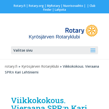
Rotary.fi
|
Rotary.org
|
MyRotary |
Nuorisovaihto
|
| Club
Finder
| Lahjoita
Kyrösjärven Rotaryklubi
Valitse sivu
rotary.fi
»
Kyrösjärven Rotaryklubi
» Viikkokokous. Vieraana
SPR:n Kari Lehtiniemi
Viikkokokous.
Vieraana SPR:n Kari