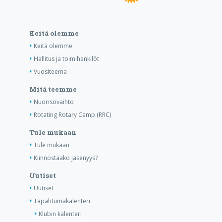
Keitä olemme
Keitä olemme
Hallitus ja toimihenkilöt
Vuositeema
Mitä teemme
Nuorisovaihto
Rotating Rotary Camp (RRC)
Tule mukaan
Tule mukaan
Kiinnostaako jäsenyys?
Uutiset
Uutiset
Tapahtumakalenteri
Klubin kalenteri