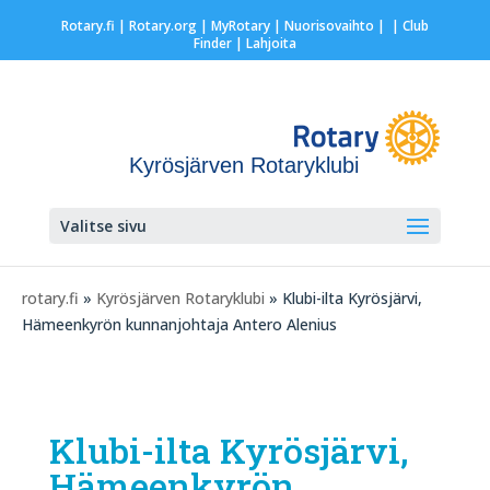
Rotary.fi
|
Rotary.org
|
MyRotary |
Nuorisovaihto
|
| Club
Finder
| Lahjoita
Kyrösjärven Rotaryklubi
Valitse sivu
rotary.fi
»
Kyrösjärven Rotaryklubi
» Klubi-ilta Kyrösjärvi,
Hämeenkyrön kunnanjohtaja Antero Alenius
Klubi-ilta Kyrösjärvi,
Hämeenkyrön