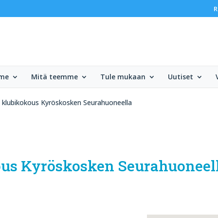
R
mme
Mitä teemme
Tule mukaan
Uutiset
, klubikokous Kyröskosken Seurahuoneella
kous Kyröskosken Seurahuoneel