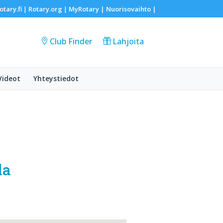
otary.fi
Rotary.org
MyRotary |
Nuorisovaihto
|
|
|
Club Finder
Lahjoita
Videot
Yhteystiedot
la