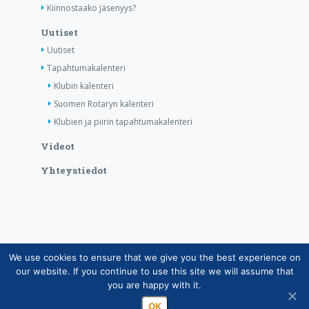
Kiinnostaako jäsenyys?
Uutiset
Uutiset
Tapahtumakalenteri
Klubin kalenteri
Suomen Rotaryn kalenteri
Klubien ja piirin tapahtumakalenteri
Videot
Yhteystiedot
We use cookies to ensure that we give you the best experience on
Copyright © Suomen Rotarypalvelu ry 2026 |
our website. If you continue to use this site we will assume that
Jäsentietojärjestelmän tietosuojaseloste
|
Henkilötietojen
you are happy with it.
käsittely Rotarytoiminnassa
OK