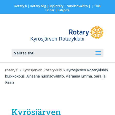
Rotary.fi
|
Rotary.org
|
MyRotary |
Nuorisovaihto
|
| Club
Finder
| Lahjoita
Kyrösjärven Rotaryklubi
Valitse sivu
rotary.fi
»
Kyrösjärven Rotaryklubi
» Kyrösjärven Rotaryklubin
klubikokous. Aiheena nuorisovaihto, vieraana Emma, Sara ja
Rinna
Kyrösjärven