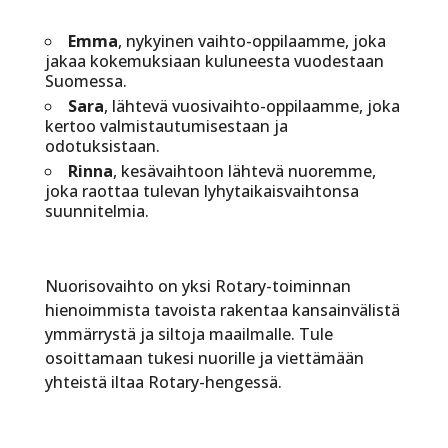
Emma
, nykyinen vaihto-oppilaamme, joka
jakaa kokemuksiaan kuluneesta vuodestaan
Suomessa.
Sara
, lähtevä vuosivaihto-oppilaamme, joka
kertoo valmistautumisestaan ja
odotuksistaan.
Rinna
, kesävaihtoon lähtevä nuoremme,
joka raottaa tulevan lyhytaikaisvaihtonsa
suunnitelmia.
Nuorisovaihto on yksi Rotary-toiminnan
hienoimmista tavoista rakentaa kansainvälistä
ymmärrystä ja siltoja maailmalle. Tule
osoittamaan tukesi nuorille ja viettämään
yhteistä iltaa Rotary-hengessä.