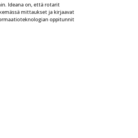
. Ideana on, että rotarit
tekemässä mittaukset ja kirjaavat
nformaatioteknologian oppitunnit