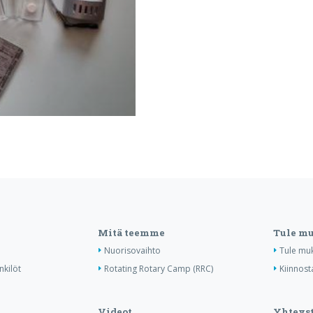
Mitä teemme
Tule m
Nuorisovaihto
Tule mu
nkilöt
Rotating Rotary Camp (RRC)
Kiinnost
Videot
Yhteyst