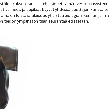
stökeskuksen kanssa kehittäneet tämän vesireppusysteemin
avat välineet, ja oppilaat käyvät yhdessä opettajan kanssa 
Tämä on loistava tilaisuus yhdistää biologian, kemian ja i
n tiedon ympäristön tilan seurantaa edistetään.