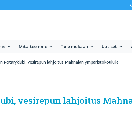
R
mme
Mitä teemme
Tule mukaan
Uutiset
n Rotaryklubi, vesirepun lahjoitus Mahnalan ympäristökoululle
ubi, vesirepun lahjoitus Mahn