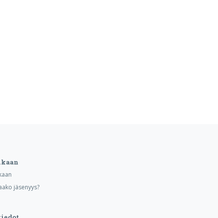
ukaan
kaan
aako jäsenyys?
iedot