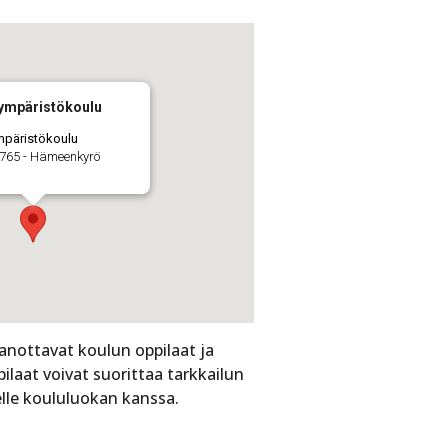
ympäristökoulu
mpäristökoulu
765 - Hämeenkyrö
anottavat koulun oppilaat ja
pilaat voivat suorittaa tarkkailun
elle koululuokan kanssa.