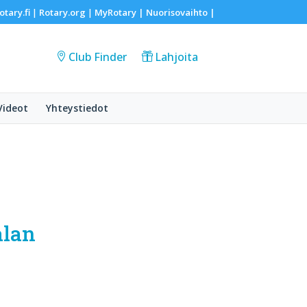
otary.fi
Rotary.org
MyRotary |
Nuorisovaihto
|
|
|
Club Finder
Lahjoita
Videot
Yhteystiedot
alan