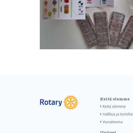
Keitä olemme
Keitä olemme
Hallitus ja toimihe
Vuositeema
Uutiset