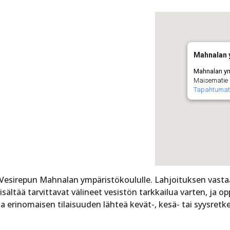
Mahnalan 
Mahnalan y
Maisematie 
Tapahtumat
 Vesirepun Mahnalan ympäristökoululle. Lahjoituksen vasta
sältää tarvittavat välineet vesistön tarkkailua varten, ja op
a erinomaisen tilaisuuden lähteä kevät-, kesä- tai syysretk