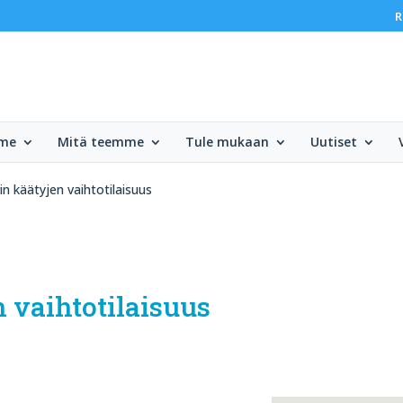
R
mme
Mitä teemme
Tule mukaan
Uutiset
n käätyjen vaihtotilaisuus
 vaihtotilaisuus