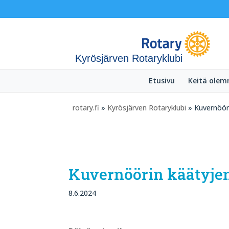
Kyrösjärven Rotaryklubi
Etusivu
Keitä ole
rotary.fi
»
Kyrösjärven Rotaryklubi
» Kuvernööri
Kuvernöörin käätyjen
8.6.2024