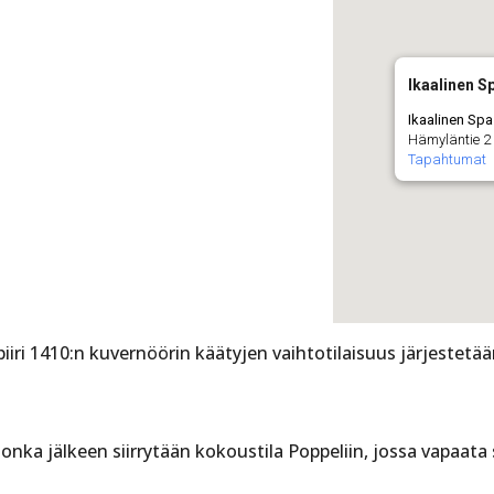
Ikaalinen S
Ikaalinen Spa
Hämyläntie 2 
Tapahtumat
i 1410:n kuvernöörin käätyjen vaihtotilaisuus järjestetään 
 jonka jälkeen siirrytään kokoustila Poppeliin, jossa vapaata