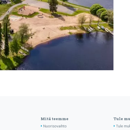
Mitä teemme
Tule m
Nuorisovaihto
Tule mu