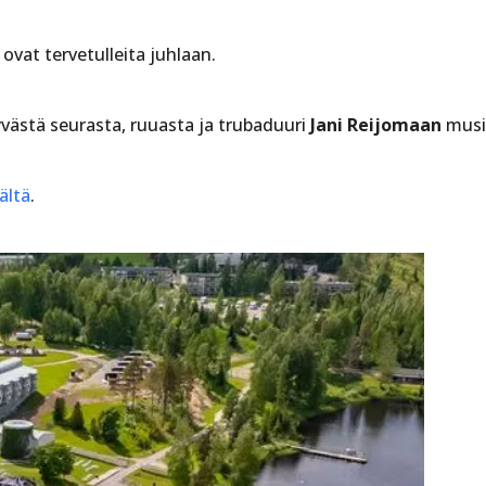
 ovat tervetulleita juhlaan.
västä seurasta, ruuasta ja trubaduuri
Jani Reijomaan
musi
ältä
.