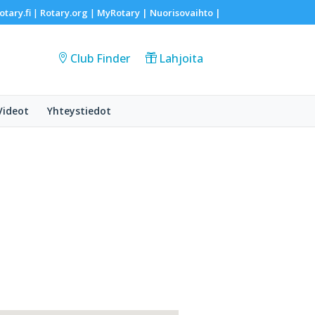
otary.fi
Rotary.org
MyRotary |
Nuorisovaihto
|
|
|
Club Finder
Lahjoita
Videot
Yhteystiedot