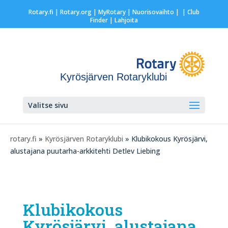
Rotary.fi
|
Rotary.org
|
MyRotary |
Nuorisovaihto
|
| Club
Finder
| Lahjoita
Kyrösjärven Rotaryklubi
Valitse sivu
rotary.fi
»
Kyrösjärven Rotaryklubi
» Klubikokous Kyrösjärvi,
alustajana puutarha-arkkitehti Detlev Liebing
Klubikokous
Kyrösjärvi, alustajana