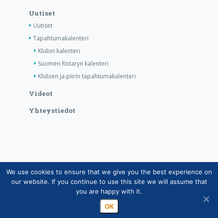
Uutiset
Uutiset
Tapahtumakalenteri
Klubin kalenteri
Suomen Rotaryn kalenteri
Klubien ja piirin tapahtumakalenteri
Videot
Yhteystiedot
We use cookies to ensure that we give you the best experience on
Copyright © Suomen Rotarypalvelu ry 2026 |
our website. If you continue to use this site we will assume that
Jäsentietojärjestelmän tietosuojaseloste
|
Henkilötietojen
you are happy with it.
käsittely Rotarytoiminnassa
OK