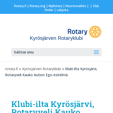
Rotary.fi
|
Rotary.org
|
MyRotary |
Nuorisovaihto
|
| Club
Finder
| Lahjoita
Kyrösjärven Rotaryklubi
Valitse sivu
rotary.fi
»
Kyrösjärven Rotaryklubi
» Klubi-ilta Kyrösjärvi,
Rotaryveli Kauko Aution Ego-esitelmä.
Klubi-ilta Kyrösjärvi,
Rotaryveli Kauko