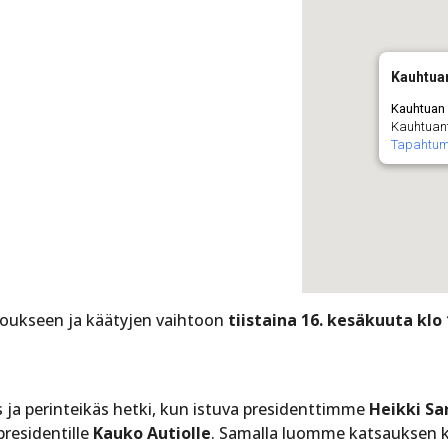
Kauhtua
Kauhtuan
Kauhtuant
Tapahtu
oukseen ja käätyjen vaihtoon
tiistaina 16. kesäkuuta klo 
 ja perinteikäs hetki, kun istuva presidenttimme
Heikki S
presidentille
Kauko Autiolle
. Samalla luomme katsauksen 