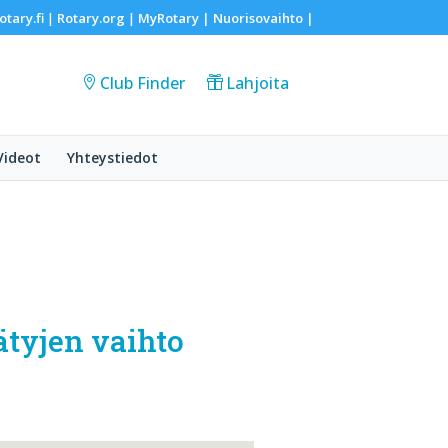
otary.fi
Rotary.org
MyRotary |
Nuorisovaihto
|
|
|
Club Finder
Lahjoita
Videot
Yhteystiedot
ätyjen vaihto