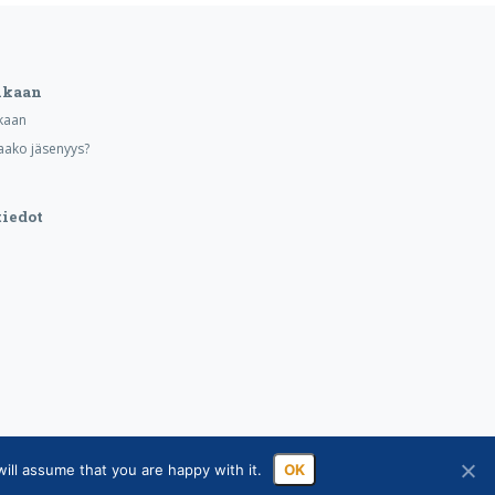
ukaan
kaan
aako jäsenyys?
iedot
ill assume that you are happy with it.
OK
sa