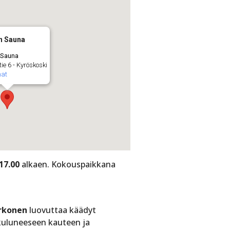
n Sauna
 Sauna
ie 6 - Kyröskoski
mat
17.00
alkaen. Kokouspaikkana
arkonen
luovuttaa käädyt
kuluneeseen kauteen ja