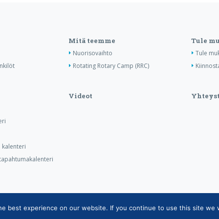
Mitä teemme
Tule m
Nuorisovaihto
Tule mu
nkilöt
Rotating Rotary Camp (RRC)
Kiinnost
Videot
Yhteyst
ri
kalenteri
n tapahtumakalenteri
 best experience on our website. If you continue to use this site we w
tietojärjestelmän tietosuojaseloste
|
Henkilötietojen käsittely Rotarytoiminnas