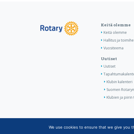
Keitä olemme
Keitä olemme
Hallitus ja toimihe
Vuositeema
Uutiset
Uutiset
Tapahtumakalente
Klubin kalenteri
Suomen Rotaryn 
Klubien ja piiri
We use cookies to ensure that we give you the
Copyright © Suomen Rotarypalvelu ry 2026 |
Jäsen