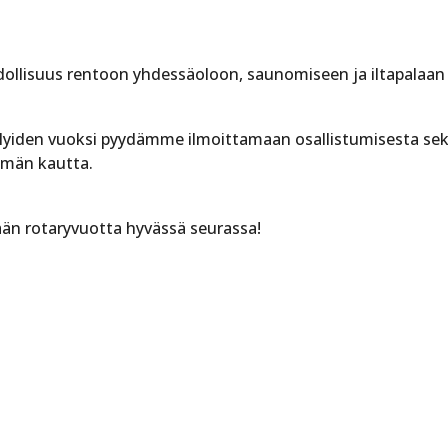
dollisuus rentoon yhdessäoloon, saunomiseen ja iltapalaan
telyiden vuoksi pyydämme ilmoittamaan osallistumisesta sek
hmän kautta.
n rotaryvuotta hyvässä seurassa!