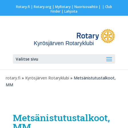
Rotary.fi
|
Rotary.org
|
MyRotary |
Nuorisovaihto
|
| Club
Finder
| Lahjoita
Kyrösjärven Rotaryklubi
Valitse sivu
rotary.fi
»
Kyrösjärven Rotaryklubi
» Metsänistutustalkoot,
MM
Metsänistutustalkoot,
MM