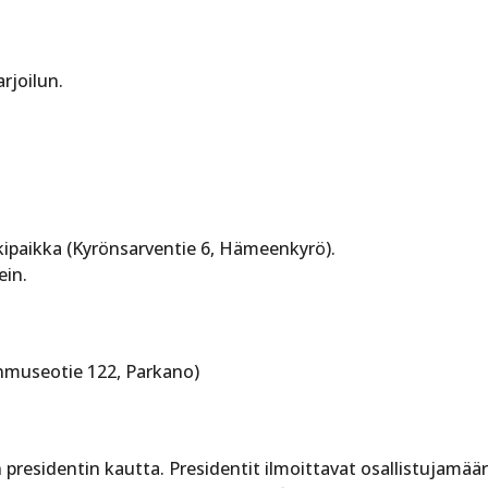
arjoilun.
kipaikka (Kyrönsarventie 6, Hämeenkyrö).
in.
museotie 122, Parkano)
residentin kautta. Presidentit ilmoittavat osallistujamää