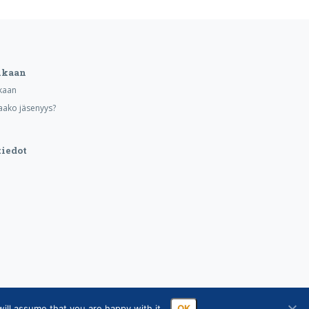
ukaan
kaan
aako jäsenyys?
iedot
ill assume that you are happy with it.
OK