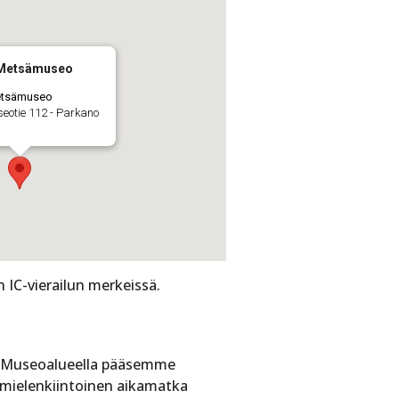
 Metsämuseo
etsämuseo
eotie 112 - Parkano
 IC-vierailun merkeissä.
ä. Museoalueella pääsemme
 mielenkiintoinen aikamatka