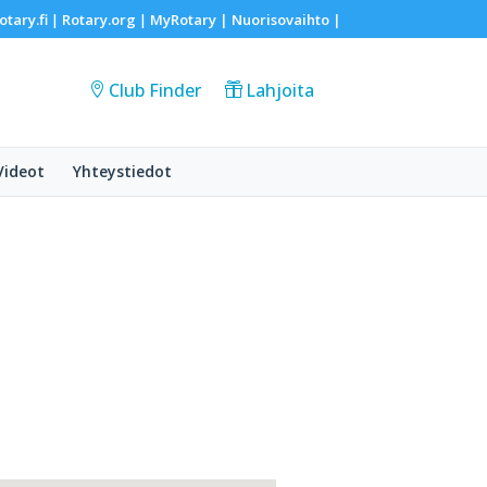
otary.fi
Rotary.org
MyRotary |
Nuorisovaihto
|
|
|
Club Finder
Lahjoita
Videot
Yhteystiedot