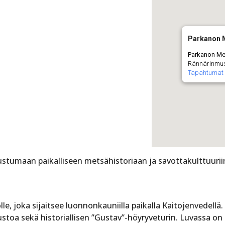
Parkanon
Parkanon M
Rännärinmus
Tapahtumat
tumaan paikalliseen metsähistoriaan ja savottakulttuuriin
, joka sijaitsee luonnonkauniilla paikalla Kaitojenvedell
oa sekä historiallisen ”Gustav”-höyryveturin. Luvassa on