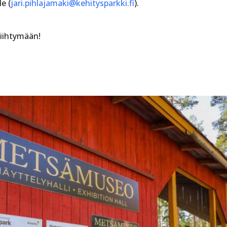
le (
jari.pihlajamaki@
kehitysparkki.fi
).
iihtymään!