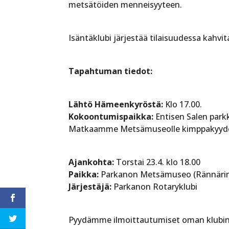
metsätöiden menneisyyteen.
Isäntäklubi järjestää tilaisuudessa kahvit
Tapahtuman tiedot:
Lähtö Hämeenkyröstä:
Klo 17.00.
Kokoontumispaikka:
Entisen Salen park
Matkaamme Metsämuseolle kimppakyyde
Ajankohta:
Torstai 23.4. klo 18.00
Paikka:
Parkanon Metsämuseo (Rännärin
Järjestäjä:
Parkanon Rotaryklubi
Pyydämme ilmoittautumiset oman klubin p