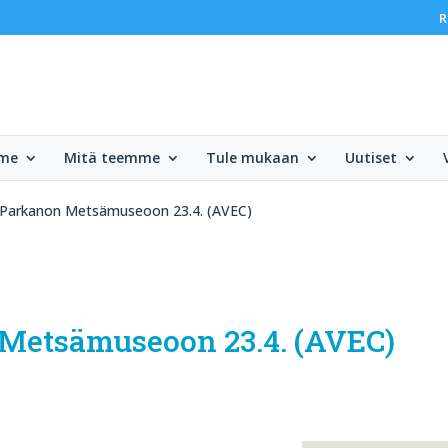
R
mme
Mitä teemme
Tule mukaan
Uutiset
u Parkanon Metsämuseoon 23.4. (AVEC)
 Metsämuseoon 23.4. (AVEC)