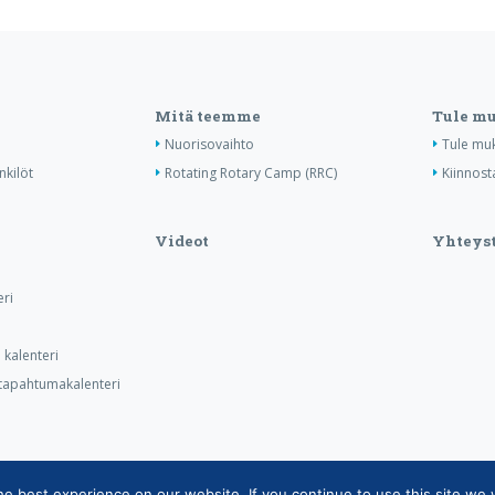
Mitä teemme
Tule m
Nuorisovaihto
Tule mu
nkilöt
Rotating Rotary Camp (RRC)
Kiinnost
Videot
Yhteyst
ri
kalenteri
n tapahtumakalenteri
 best experience on our website. If you continue to use this site we w