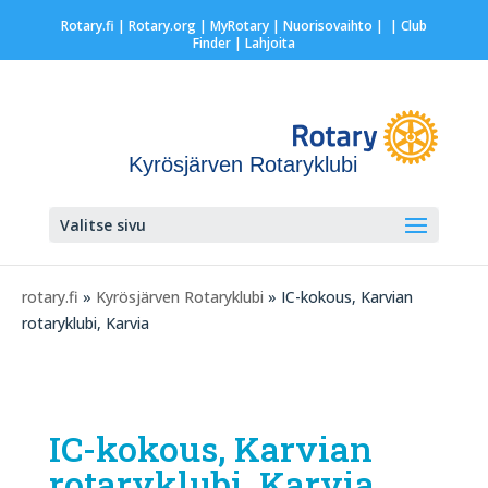
Rotary.fi
|
Rotary.org
|
MyRotary |
Nuorisovaihto
|
| Club
Finder
| Lahjoita
Kyrösjärven Rotaryklubi
Valitse sivu
rotary.fi
»
Kyrösjärven Rotaryklubi
» IC-kokous, Karvian
rotaryklubi, Karvia
IC-kokous, Karvian
rotaryklubi, Karvia