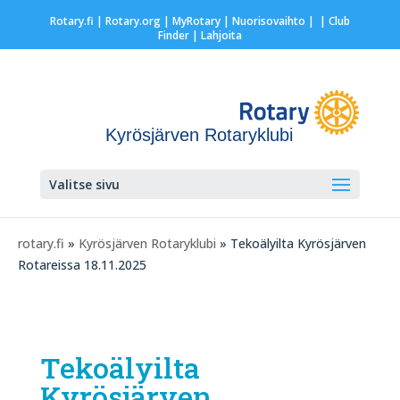
Rotary.fi
|
Rotary.org
|
MyRotary |
Nuorisovaihto
|
| Club
Finder
| Lahjoita
Kyrösjärven Rotaryklubi
Valitse sivu
rotary.fi
»
Kyrösjärven Rotaryklubi
» Tekoälyilta Kyrösjärven
Rotareissa 18.11.2025
Tekoälyilta
Kyrösjärven