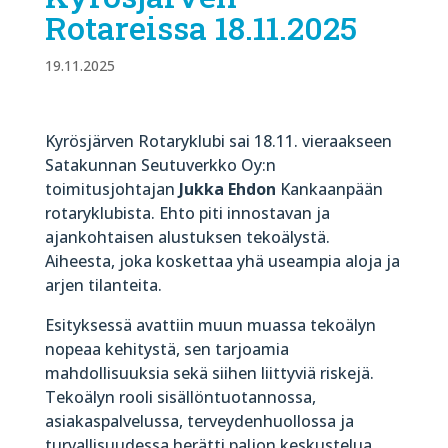
Rotareissa 18.11.2025
19.11.2025
Kyrösjärven Rotaryklubi sai 18.11. vieraakseen
Satakunnan Seutuverkko Oy:n
toimitusjohtajan
Jukka Ehdon
Kankaanpään
rotaryklubista. Ehto piti innostavan ja
ajankohtaisen alustuksen tekoälystä.
Aiheesta, joka koskettaa yhä useampia aloja ja
arjen tilanteita.
Esityksessä avattiin muun muassa tekoälyn
nopeaa kehitystä, sen tarjoamia
mahdollisuuksia sekä siihen liittyviä riskejä.
Tekoälyn rooli sisällöntuotannossa,
asiakaspalvelussa, terveydenhuollossa ja
turvallisuudessa herätti paljon keskustelua.