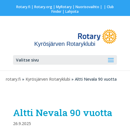
Rotary.fi
|
Rotary.org
|
MyRotary |
Nuorisovaihto
|
| Club
Finder
| Lahjoita
Kyrösjärven Rotaryklubi
Valitse sivu
rotary.fi
»
Kyrösjärven Rotaryklubi
» Altti Nevala 90 vuotta
Altti Nevala 90 vuotta
26.9.2025