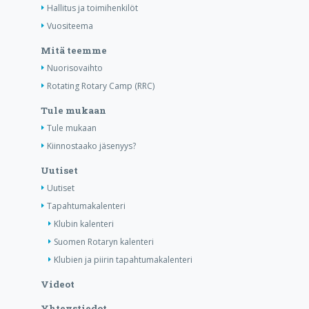
Hallitus ja toimihenkilöt
Vuositeema
Mitä teemme
Nuorisovaihto
Rotating Rotary Camp (RRC)
Tule mukaan
Tule mukaan
Kiinnostaako jäsenyys?
Uutiset
Uutiset
Tapahtumakalenteri
Klubin kalenteri
Suomen Rotaryn kalenteri
Klubien ja piirin tapahtumakalenteri
Videot
Yhteystiedot