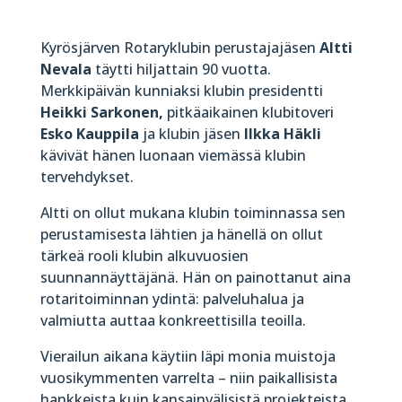
Kyrösjärven Rotaryklubin perustajajäsen
Altti
Nevala
täytti hiljattain 90 vuotta.
Merkkipäivän kunniaksi klubin presidentti
Heikki Sarkonen,
pitkäaikainen klubitoveri
Esko Kauppila
ja klubin jäsen
Ilkka Häkli
kävivät hänen luonaan viemässä klubin
tervehdykset.
Altti on ollut mukana klubin toiminnassa sen
perustamisesta lähtien ja hänellä on ollut
tärkeä rooli klubin alkuvuosien
suunnannäyttäjänä. Hän on painottanut aina
rotaritoiminnan ydintä: palveluhalua ja
valmiutta auttaa konkreettisilla teoilla.
Vierailun aikana käytiin läpi monia muistoja
vuosikymmenten varrelta – niin paikallisista
hankkeista kuin kansainvälisistä projekteista,